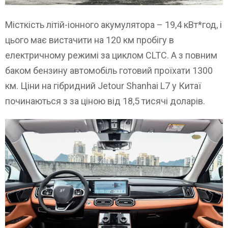
Місткість літій-іонного акумулятора – 19,4 кВт*год, і
цього має вистачити на 120 км пробігу в
електричному режимі за циклом CLTC. А з повним
баком бензину автомобіль готовий проїхати 1300
км. Ціни на гібридний Jetour Shanhai L7 у Китаї
починаються з за ціною від 18,5 тисячі доларів.