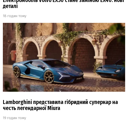
Електромобіль Volvo EX50 стане заміною EX40: нові
деталі
18 годин тому
Lamborghini представила гібридний суперкар на
честь легендарної Miura
19 годин тому