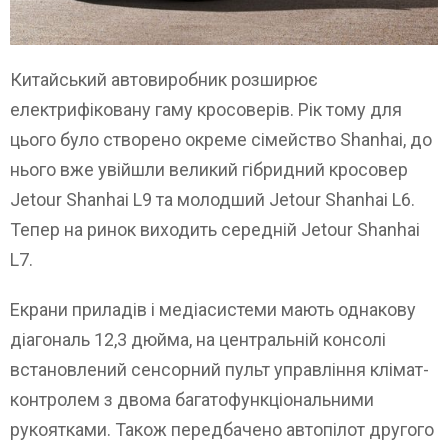
Китайський автовиробник розширює
електрифіковану гаму кросоверів. Рік тому для
цього було створено окреме сімейство Shanhai, до
нього вже увійшли великий гібридний кросовер
Jetour Shanhai L9 та молодший Jetour Shanhai L6.
Тепер на ринок виходить середній Jetour Shanhai
L7.
Екрани приладів і медіасистеми мають однакову
діагональ 12,3 дюйма, на центральній консолі
встановлений сенсорний пульт управління клімат-
контролем з двома багатофункціональними
рукоятками. Також передбачено автопілот другого