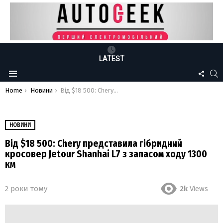
LATEST
FOLLO
S
Menu
US
You are here:
Home
Новини
Від $18 500: Chery представила гібридний кросовер Jetour Shanhai L7 з запасом ходу 1300 км
НОВИНИ
Від $18 500: Chery представила гібридний
кросовер Jetour Shanhai L7 з запасом ходу 1300
км
2 роки тому
2k
Views