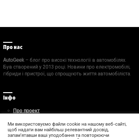
Про нас
AutoGeek
– блог про високі технології в автомобілях.
Був створений у 2013 році. Новини про електромобілі,
гібриди і пристрої, що спрощують життя автомобіліста.
Інфо
Про проект
Реклама на сайті
Правила використання матеріалів
Ми використовуємо файли cookie на нашому веб-сайті,
щоб надати вам найбільш релевантний досвід,
запам’ятавши ваші уподобання та повторюючи