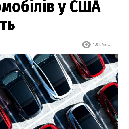
мобілів у США
ть
1.9k
Views