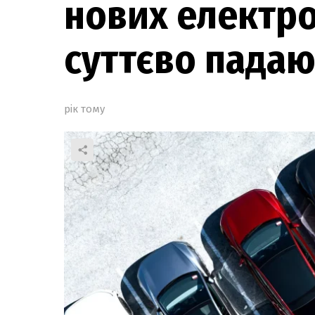
нових електро
суттєво падаю
рік тому