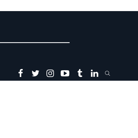
facebook
twitter
instagram
youtube
tumblr
linkedin
SEARCH