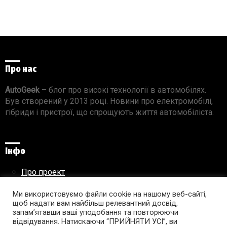
Про нас
AutoGeek
– блог про високі технології в автомобілях.
Був створений у 2013 році. Новини про електромобілі,
гібриди і пристрої, що спрощують життя автомобіліста.
Інфо
Про проект
Реклама на сайті
Ми використовуємо файли cookie на нашому веб-сайті,
Правила використання матеріалів
щоб надати вам найбільш релевантний досвід,
запам’ятавши ваші уподобання та повторюючи
відвідування. Натискаючи “ПРИЙНЯТИ УСІ”, ви