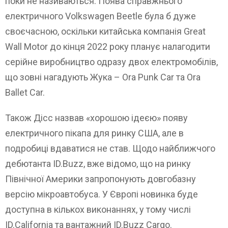
поки не називаються. Поява справжнього
електричного Volkswagen Beetle була б дуже
своєчасною, оскільки китайська компанія Great
Wall Motor до кінця 2022 року планує налагодити
серійне виробництво одразу двох електромобілів,
що зовні нагадують Жука – Ora Punk Car та Ora
Ballet Car.
Також Дісс назвав «хорошою ідеєю» появу
електричного пікапа для ринку США, але в
подробиці вдаватися не став. Щодо найближчого
дебютанта ID.Buzz, вже відомо, що на ринку
Північної Америки запропонують довгобазну
версію мікроавтобуса. У Європі новинка буде
доступна в кількох виконаннях, у тому числі
ID.California та вантажний ID.Buzz Cargo.