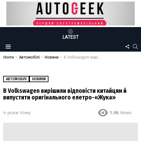
LATEST
FOLLO
S
Menu
US
You are here:
Home
Автомобілі
Новини
В Volkswagen вирішили відповісти китайцям й випустити оригінального елетро-«Жука»
АВТОМОБІЛІ
НОВИНИ
В Volkswagen вирішили відповісти китайцям й
випустити оригінального елетро-«Жука»
4 роки тому
1.9k
Views