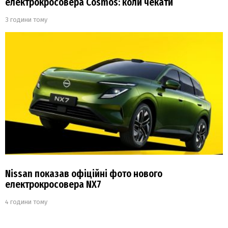
електрокросовера Cosmos: коли чекати
3 години тому
Nissan показав офіційні фото нового
електрокросовера NX7
4 години тому