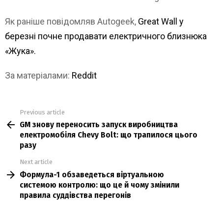
Як раніше повідомляв Autogeek,
Great Wall у
березні почне продавати електричного близнюка
«Жука».
За матеріалами:
Reddit
Previous article
See
GM знову переносить запуск виробництва
more
електромобіля Chevy Bolt: що трапилося цього
разу
Next article
Формула-1 обзаведеться віртуальною
системою контролю: що це й чому змінили
правила суддівства перегонів