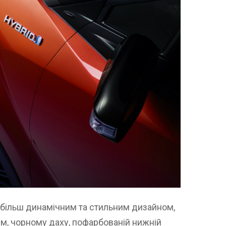
 більш динамічним та стильним дизайном,
м, чорному даху, пофарбованій нижній