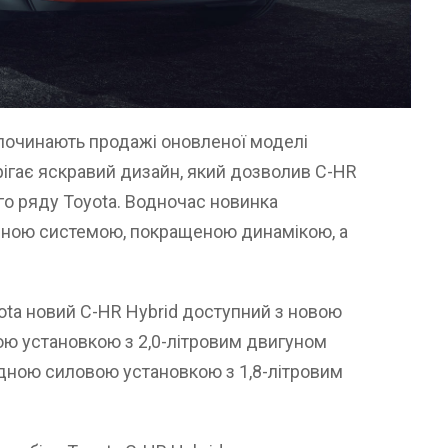
озпочинають продажі оновленої моделі
рігає яcкравий дизайн, який дозволив C-HR
го ряду Toyota. Водночас новинка
дною системою, покращеною динамікою, а
ota новий C-HR Hybrid доступний з новою
ю установкою з 2,0-літровим двигуном
дною силовою установкою з 1,8-літровим