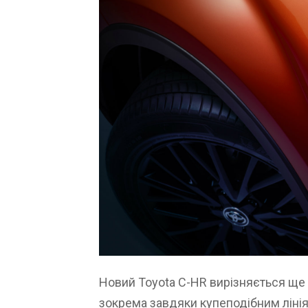
Новий Toyota C-HR вирізняється ще
зокрема завдяки купеподібним лінія