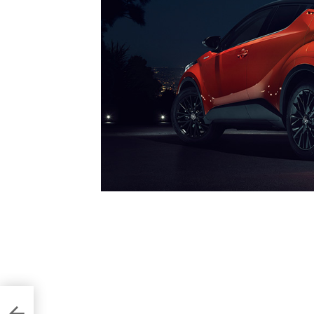
іль
оку