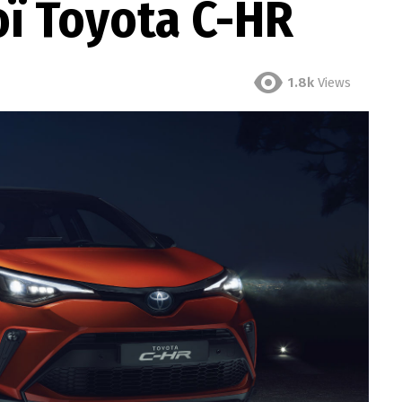
ї Toyota C-HR
1.8k
Views