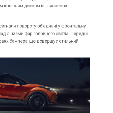
им колісним дискам із глянцевою
 сигнали повороту об’єднані у фронтальну
над лінзами фар головного світла. Передні
краях бампера, що довершує стильний