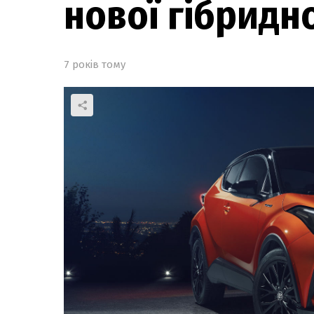
нової гібридно
7 років тому