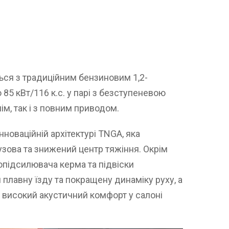
ься з традиційним бензиновим 1,2-
85 кВт/116 к.с. у парі з безступеневою
нім, так і з повним приводом.
новаційній архітектурі TNGA, яка
зова та знижений центр тяжіння. Окрім
опідсилювача керма та підвіски
 плавну їзду та покращену динаміку руху, а
 високий акустичний комфорт у салоні