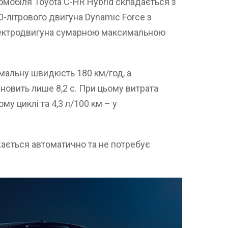
омобіля Toyota C-HR Hybrid складається з
0-літрового двигуна Dynamic Force з
лектродвигуна сумарною максимальною
альну швидкість 180 км/год, а
новить лише 8,2 с. При цьому витрата
му циклі та 4,3 л/100 км – у
ається автоматично та не потребує