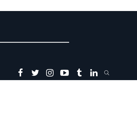
facebook
twitter
instagram
youtube
tumblr
linkedin
SEARCH