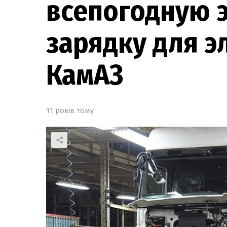
всепогодную э
зарядку для 
КамАЗ
11 років тому