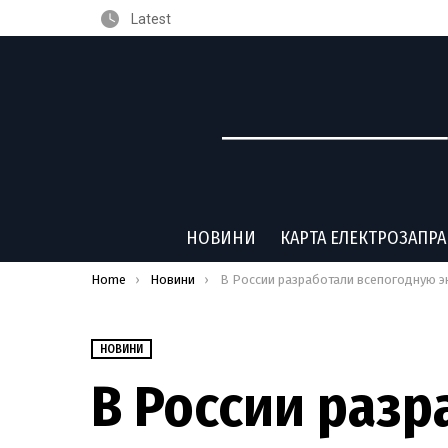
Latest
НОВИНИ
КАРТА ЕЛЕКТРОЗАПР
You are here:
Home
Новини
В России разработали всепогодную экспресс-зарядку для электромобилей КамА
НОВИНИ
В России разр