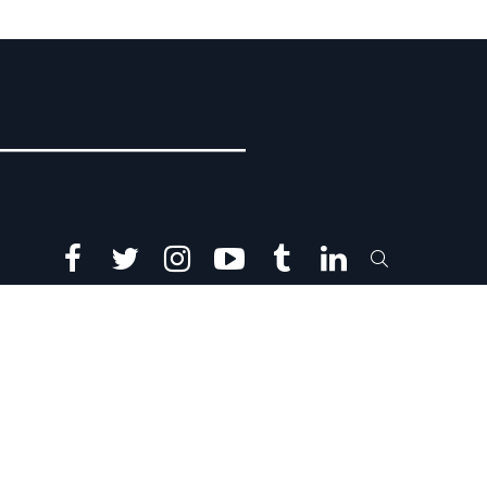
facebook
twitter
instagram
youtube
tumblr
linkedin
SEARCH