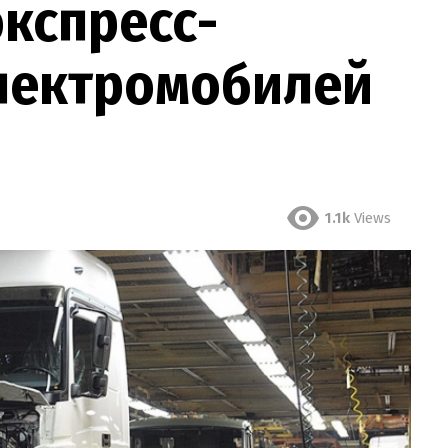
кспресс-
электромобилей
1.1k
Views