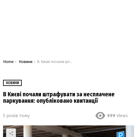
You are here:
Home
Новини
В Києві почали штрафувати за несплачене паркування: опубліковано квитанції
НОВИНИ
В Києві почали штрафувати за несплачене
паркування: опубліковано квитанції
5 років тому
999
Views