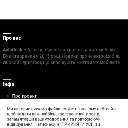
Про нас
AutoGeek
– блог про високі технології в автомобілях.
Був створений у 2013 році. Новини про електромобілі,
гібриди і пристрої, що спрощують життя автомобіліста.
Інфо
Про проект
Реклама на сайті
Правила використання матеріалів
Ми використовуємо файли cookie на нашому веб-сайті,
щоб надати вам найбільш релевантний досвід,
запам’ятавши ваші уподобання та повторюючи
відвідування. Натискаючи “ПРИЙНЯТИ УСІ”, ви