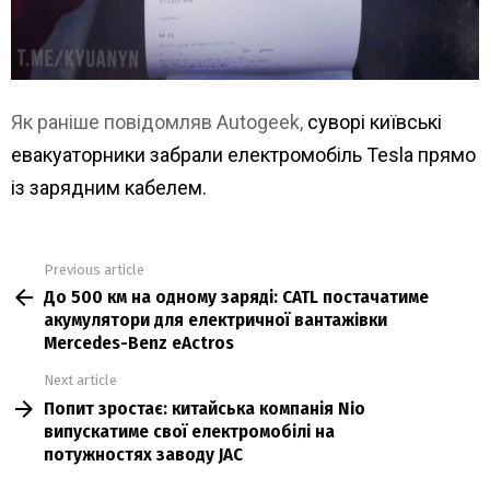
Як раніше повідомляв Autogeek,
суворі київські
евакуаторники забрали електромобіль Tesla прямо
із зарядним кабелем.
Previous article
See
До 500 км на одному заряді: CATL постачатиме
more
акумулятори для електричної вантажівки
Mercedes-Benz eActros
Next article
Попит зростає: китайська компанія Nio
випускатиме свої електромобілі на
потужностях заводу JAC