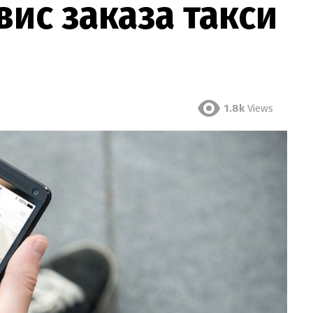
вис заказа такси
1.8k
Views