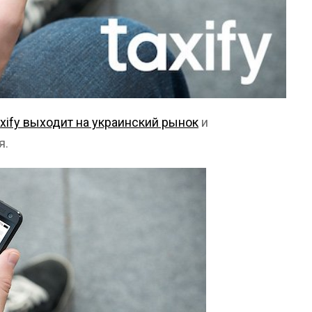
xify выходит на украинский рынок
и
я.