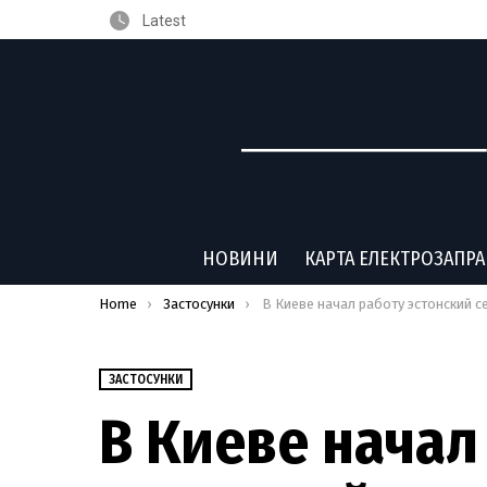
Latest
НОВИНИ
КАРТА ЕЛЕКТРОЗАПР
You are here:
Home
Застосунки
В Киеве начал работу эстонский сервис заказа такси 
ЗАСТОСУНКИ
В Киеве начал