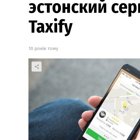
эстонский сер
Taxify
10 років тому