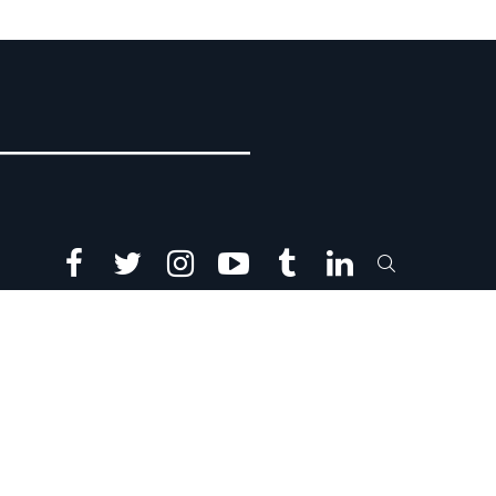
facebook
twitter
instagram
youtube
tumblr
linkedin
SEARCH