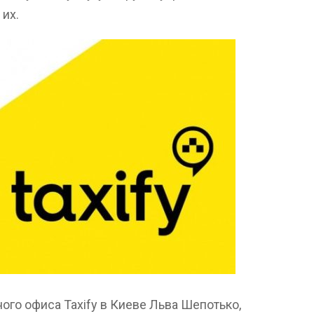
 их.
ого офиса Taxify в Киеве Льва Шепотько,