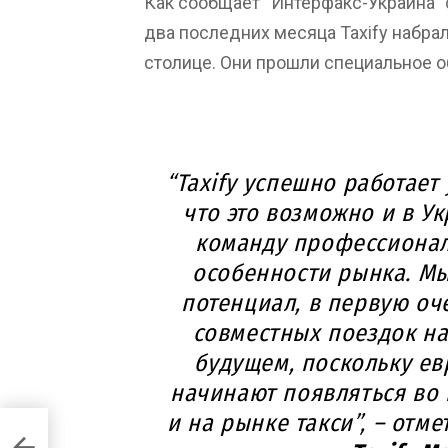
Как сообщает “Интерфакс-Украина” 
два последних месяца Taxify набра
столице. Они прошли специальное о
“Taxify успешно работает 
что это возможно и в У
команду профессионал
особенности рынка. М
потенциал, в первую оч
совместных поездок на 
будущем, поскольку ев
начинают появляться во в
и на рынке такси”, – отм
ыми в