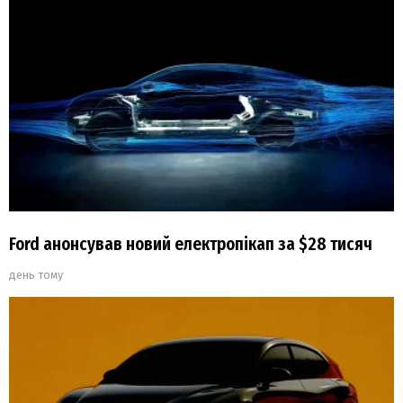
Ford анонсував новий електропікап за $28 тисяч
день тому