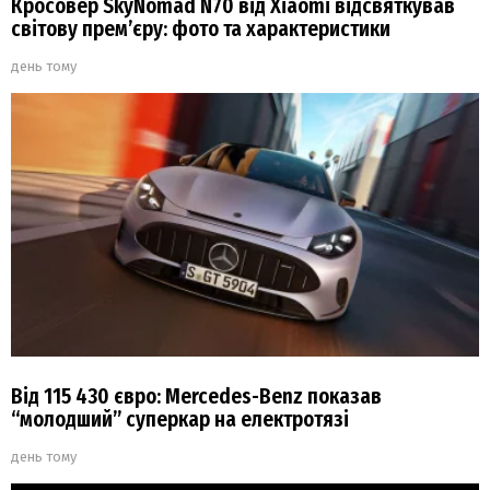
Кросовер SkyNomad N70 від Xiaomi відсвяткував
світову прем’єру: фото та характеристики
день тому
Від 115 430 євро: Mercedes-Benz показав
“молодший” суперкар на електротязі
день тому