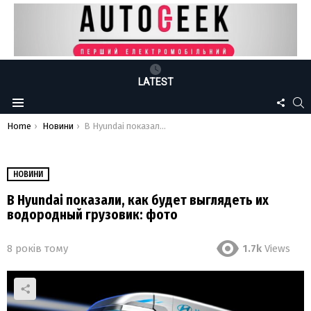
LATEST
FOLLO
S
Menu
US
You are here:
Home
Новини
В Hyundai показали, как будет выглядеть их водородный грузовик: фото
НОВИНИ
В Hyundai показали, как будет выглядеть их
водородный грузовик: фото
8 років тому
1.7k
Views