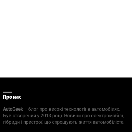
Про нас
AutoGeek
– блог про високі технології в автомобілях.
Був створений у 2013 році. Новини про електромобілі,
гібриди і пристрої, що спрощують життя автомобіліста.