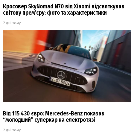
Кросовер SkyNomad N70 від Xiaomi відсвяткував
світову прем’єру: фото та характеристики
2 дні тому
Від 115 430 євро: Mercedes-Benz показав
“молодший” суперкар на електротязі
2 дні тому