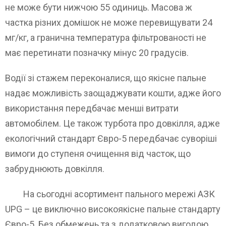
не може бути нижчою 55 одиниць. Масова ж
частка різних домішок не може перевищувати 24
мг/кг, а гранична температура фільтрованості не
має перетинати позначку мінус 20 градусів.
Водії зі стажем переконалися, що якісне пальне
надає можливість заощаджувати кошти, адже його
використання передбачає менші витрати
автомобілем. Це також турбота про довкілля, адже
екологічний стандарт Євро-5 передбачає суворіші
вимоги до ступеня очищення від часток, що
забруднюють довкілля.
На сьогодні асортимент пального мережі АЗК
UPG – це виключно високоякісне пальне стандарту
Євро-5. Без обмежень та з додатковою вигодою