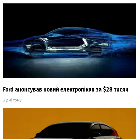
Ford анонсував новий електропікап за $28 тисяч
2 дні тому