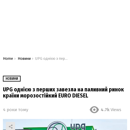
You are here:
Home
Новини
UPG однією з перших завезла на паливний ринок країни морозостійкий EURO DIESEL
НОВИНИ
UPG однією з перших завезла на паливний ринок
країни морозостійкий EURO DIESEL
4 роки тому
4.7k
Views