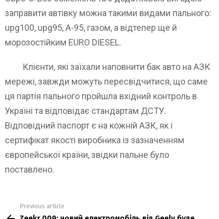
заправити автівку можна такими видами пального:
upg100, upg95, А-95, газом, а відтепер ще й
морозостійким EURO DIESEL.
Клієнти, які заїхали наповнити бак авто на АЗК
мережі, завжди можуть пересвідчитися, що саме
ця партія пального пройшла вхідний контроль в
Україні та відповідає стандартам ДСТУ.
Відповідний паспорт є на кожній АЗК, як і
сертифікат якості виробника із зазначенням
європейської країни, звідки пальне було
поставлено.
Previous article
See
Zeekr 009: новий електромобіль від Geely буде
more