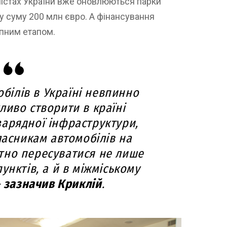
 містах України вже оновлюються парки
у суму 200 млн євро. А фінансування
упним етапом.
обілів в Україні невпинно
ливо створити в країні
арядної інфраструктури,
ласникам автомобілів на
тно пересуватися не лише
унктів, а й в міжміському
–
зазначив Криклій
.