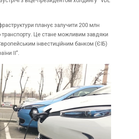
зустрічі з віце-президентом холдингу “VDL
нфраструктури планує залучити 200 млн
го транспорту. Це стане можливим завдяки
 Європейським інвестиційним банком (ЄІБ)
їни ІІ”.