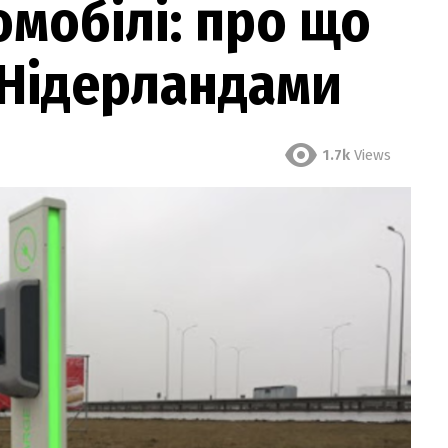
омобілі: про що
 Нідерландами
1.7k
Views