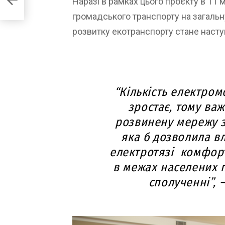
Наразі в рамках цього проєкту в 11
громадського транспорту на загальн
розвитку екотранспорту стане наст
“Кількість електром
зростає, тому важ
розвинену мережу з
яка б дозволила в
електротязі комфор
в межах населених п
сполученні”, 