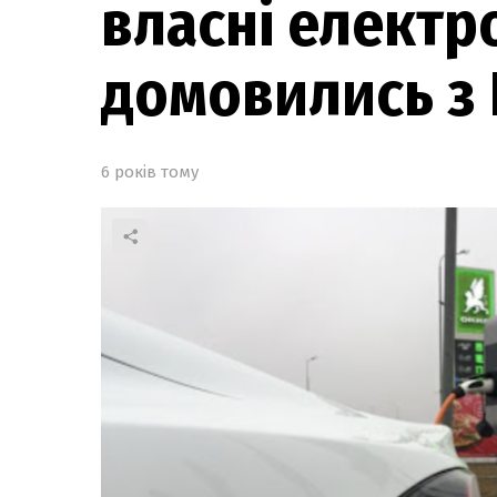
власні електр
домовились з
6 років тому