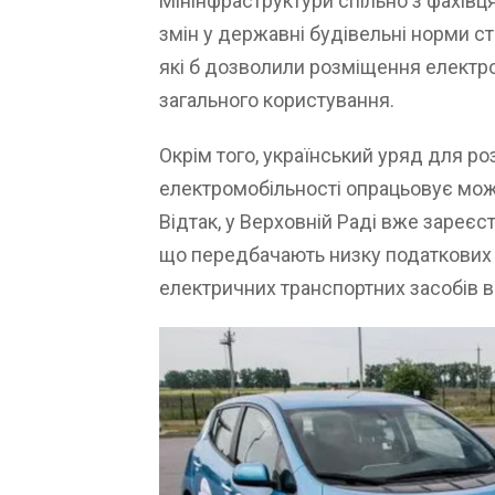
Мінінфраструктури спільно з фахів
змін у державні будівельні норми с
які б дозволили розміщення електро
загального користування.
Окрім того, український уряд для ро
електромобільності опрацьовує мож
Відтак, у Верховній Раді вже зареє
що передбачають низку податкових 
електричних транспортних засобів в 