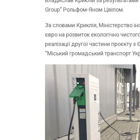
Владислав Криклій за результатами 
Group” Рольфом-Яном Цвіпом.
За словами Криклія, Міністерство і
євро на розвиток екологічно чисто
реалізації другої частини проєкту з
“Міський громадський транспорт Укра