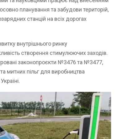
цями та науковцями працює над внесенням
тосовно планування та забудови територій,
зарядних станцій на всіх дорогах
звитку внутрішнього ринку
ливість створення стимулюючих заходів.
стровані законопроєкти №3476 та №3477,
та митних пільг для виробництва
Україні.