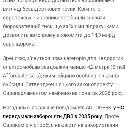
З них 1,5 млрд євро дістануться виробникам у
вигляді безвідсоткових позик. Крім того,
європейські чиновники пообіцяли знизити
бюрократичний тиск, що за їхніми підрахунками
дозволить автопрому економити до 14,3 млрд
євро щороку.
Зрештою, з’явиться нова категорія для недорогих
електромобілів завдовжки менше 4,2 метра (Small
Affordable Cars), яким обіцяно особливі пільги та
субсидії. Затвердження цього законопроекту
Європарламентом намічено на початок 2026 року.
Нагадаємо, як раніше повідомляв AUTOGEEK,
у ЄС
передумали забороняти ДВЗ з 2035 року
. Проте
Єврокомісія спробує накласти на використання