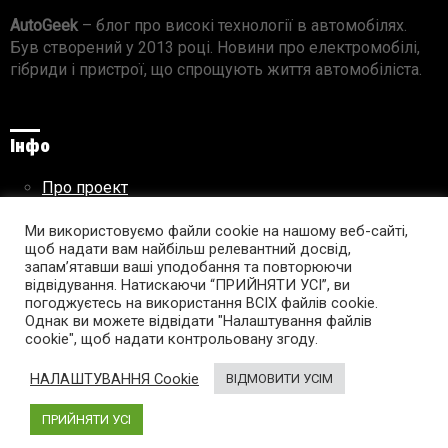
AutoGeek
– блог про високі технології в автомобілях.
Був створений у 2013 році. Новини про електромобілі,
гібриди і пристрої, що спрощують життя автомобіліста.
Інфо
Про проект
Реклама на сайті
Правила використання матеріалів
Ми використовуємо файли cookie на нашому веб-сайті,
щоб надати вам найбільш релевантний досвід,
запам’ятавши ваші уподобання та повторюючи
відвідування. Натискаючи “ПРИЙНЯТИ УСІ”, ви
погоджуєтесь на використання ВСІХ файлів cookie.
Підпишись на AutoGeek!
Однак ви можете відвідати "Налаштування файлів
cookie", щоб надати контрольовану згоду.
facebook
twitter
instagram
youtube
tumblr
linkedin
НАЛАШТУВАННЯ Cookie
ВІДМОВИТИ УСІМ
ПРИЙНЯТИ УСІ