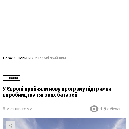
You are here:
Home
Новини
У Європі прийняли нову програму підтримки виробництва тягових батарей
НОВИНИ
У Європі прийняли нову програму підтримки
виробництва тягових батарей
8 місяців тому
1.9k
Views