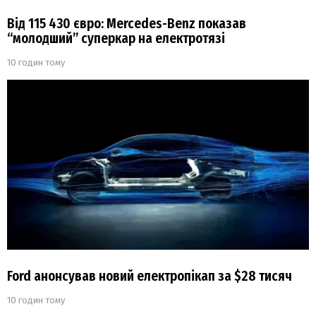
Від 115 430 євро: Mercedes-Benz показав
“молодший” суперкар на електротязі
10 годин тому
Ford анонсував новий електропікап за $28 тисяч
10 годин тому