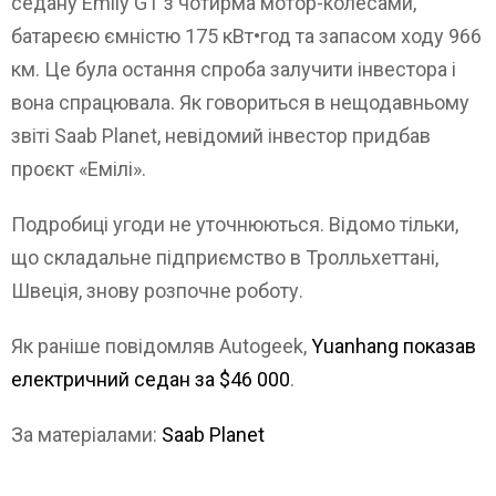
седану Emily GT з чотирма мотор-колесами,
батареєю ємністю 175 кВт•год та запасом ходу 966
км. Це була остання спроба залучити інвестора і
вона спрацювала. Як говориться в нещодавньому
звіті Saab Planet, невідомий інвестор придбав
проєкт «Емілі».
Подробиці угоди не уточнюються. Відомо тільки,
що складальне підприємство в Тролльхеттані,
Швеція, знову розпочне роботу.
Як раніше повідомляв Autogeek,
Yuanhang показав
електричний седан за $46 000
.
За матеріалами:
Saab Planet