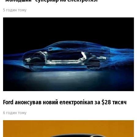
5 годин тому
Ford анонсував новий електропікап за $28 тисяч
6 годин тому