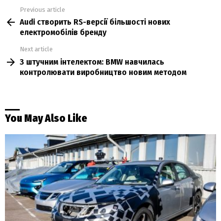
Previous article
See
Audi створить RS-версії більшості нових
more
електромобілів бренду
Next article
З штучним інтелектом: BMW навчилась
контролювати виробництво новим методом
You May Also Like