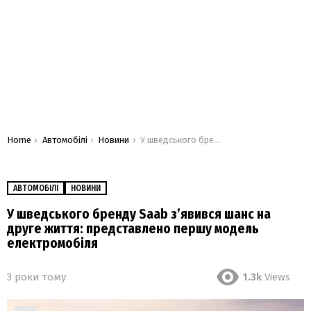
You are here:
Home
Автомобілі
Новини
У шведського бренду Saab зʼявився шанс на друге життя: представлено першу модель електромобіля
АВТОМОБІЛІ
НОВИНИ
У шведського бренду Saab зʼявився шанс на
друге життя: представлено першу модель
електромобіля
3 роки тому
1.3k
Views