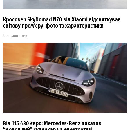
Кросовер SkyNomad N70 від Xiaomi відсвяткував
світову прем’єру: фото та характеристики
4 години тому
Від 115 430 євро: Mercedes-Benz показав
“молодший” суперкар на електротязі