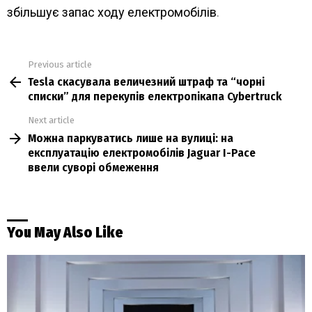
збільшує запас ходу електромобілів
.
Previous article
See
Tesla скасувала величезний штраф та “чорні
more
списки” для перекупів електропікапа Cybertruck
Next article
Можна паркуватись лише на вулиці: на
експлуатацію електромобілів Jaguar I-Pace
ввели суворі обмеження
You May Also Like