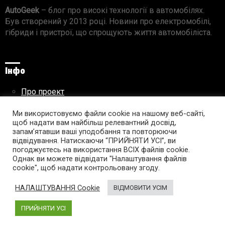
AutoGeek
– блог про високі технології в автомобілях.
Був створений у 2013 році. Новини про електромобілі,
гібриди і пристрої, що спрощують життя автомобіліста.
Інфо
Про проект
Реклама на сайті
Ми використовуємо файли cookie на нашому веб-сайті,
Правила використання матеріалів
щоб надати вам найбільш релевантний досвід,
запам’ятавши ваші уподобання та повторюючи
відвідування. Натискаючи “ПРИЙНЯТИ УСІ”, ви
погоджуєтесь на використання ВСІХ файлів cookie.
Підпишись на AutoGeek!
Однак ви можете відвідати "Налаштування файлів
cookie", щоб надати контрольовану згоду.
facebook
twitter
instagram
youtube
tumblr
linkedin
НАЛАШТУВАННЯ Cookie
ВІДМОВИТИ УСІМ
ПРИЙНЯТИ УСІ