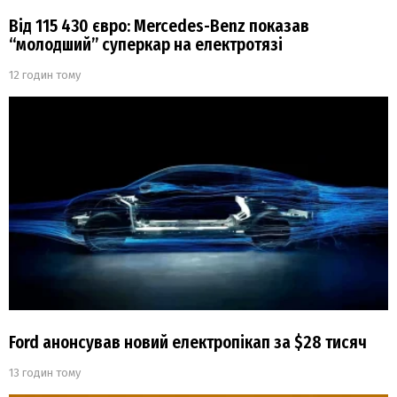
Від 115 430 євро: Mercedes-Benz показав
“молодший” суперкар на електротязі
12 годин тому
Ford анонсував новий електропікап за $28 тисяч
13 годин тому