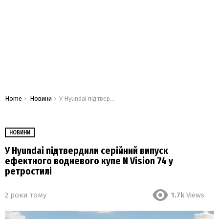
You are here:
Home
Новини
У Hyundai підтвердили серійний випуск ефектного водневого купе N Vision 74 у ретростилі
НОВИНИ
У Hyundai підтвердили серійний випуск
ефектного водневого купе N Vision 74 у
ретростилі
2 роки тому
1.7k
Views