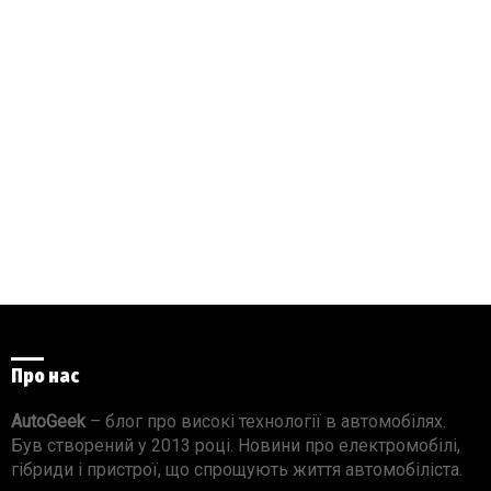
Про нас
AutoGeek
– блог про високі технології в автомобілях.
Був створений у 2013 році. Новини про електромобілі,
гібриди і пристрої, що спрощують життя автомобіліста.