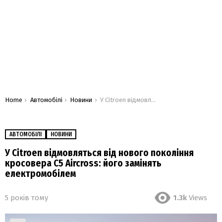
You are here:
Home
Автомобілі
Новини
У Citroen відмовляться від нового покоління кросовера C5 Aircross: його замінять електромобілем
АВТОМОБІЛІ
НОВИНИ
У Citroen відмовляться від нового покоління
кросовера C5 Aircross: його замінять
електромобілем
5 років тому
1.3k
Views