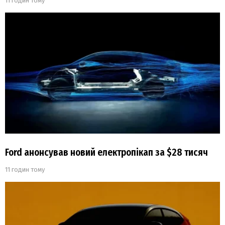
11 годин тому
Ford анонсував новий електропікап за $28 тисяч
11 годин тому