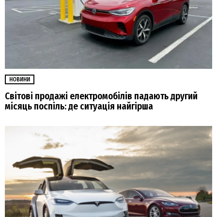
НОВИНИ
Світові продажі електромобілів падають другий
місяць поспіль: де ситуація найгірша