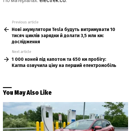
По матеріалах:
electrek.co.
Previous article
See
Нові акумулятори Tesla будуть витримувати 10
more
тисяч циклів зарядки й долати 3,5 млн км:
дослідження
Next article
1 000 коней під капотом та 650 км пробігу:
Karma озвучила ціну на перший електромобіль
You May Also Like