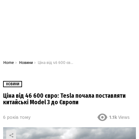
You are here:
Home
Новини
Ціна від 46 600 євро: Tesla почала поставляти китайські Model 3 до Європи
НОВИНИ
Ціна від 46 600 євро: Tesla почала поставляти
китайські Model 3 до Європи
6 років тому
1.1k
Views