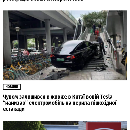
НОВИНИ
Чудом залишився в живих: в Китаї водій Tesla
“нанизав” електромобіль на перила пішохідної
естакади