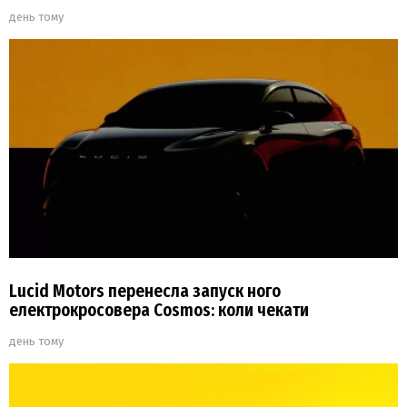
день тому
Lucid Motors перенесла запуск ного
електрокросовера Cosmos: коли чекати
день тому