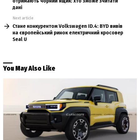
отримають чорний ящик: хто зможе зчитати
дані
Next article
Стане конкурентом Volkswagen ID.4: BYD вивів
на європейський ринок електричний кросовер
Seal U
You May Also Like