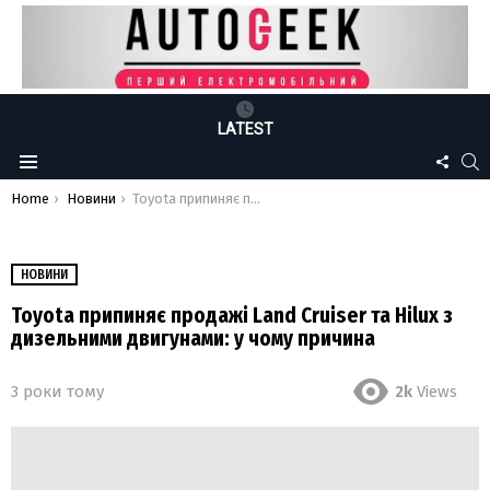
LATEST
FOLLO
S
Menu
US
You are here:
Home
Новини
Toyota припиняє продажі Land Cruiser та Hilux з дизельними двигунами: у чому причина
НОВИНИ
Toyota припиняє продажі Land Cruiser та Hilux з
дизельними двигунами: у чому причина
3 роки тому
2k
Views