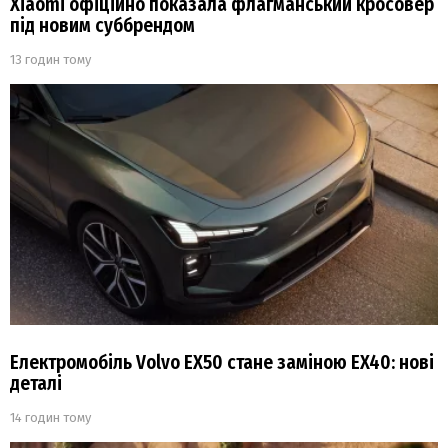
Xiaomi офіційно показала флагманський кросовер
під новим суббрендом
13 годин тому
Електромобіль Volvo EX50 стане заміною EX40: нові
деталі
14 годин тому