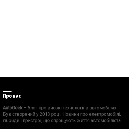
Про нас
AutoGeek
– блог про високі технології в автомобілях.
Був створений у 2013 році. Новини про електромобілі,
гібриди і пристрої, що спрощують життя автомобіліста.