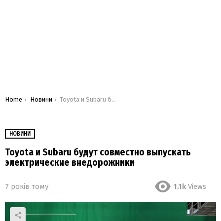
You are here:
Home
Новини
Toyota и Subaru будут совместно выпускать электрические внедорожники
НОВИНИ
Toyota и Subaru будут совместно выпускать
электрические внедорожники
7 років тому
1.1k
Views