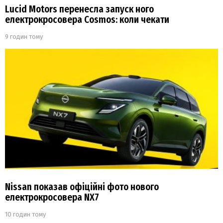
Lucid Motors перенесла запуск ного
електрокросовера Cosmos: коли чекати
9 годин тому
Nissan показав офіційні фото нового
електрокросовера NX7
10 годин тому