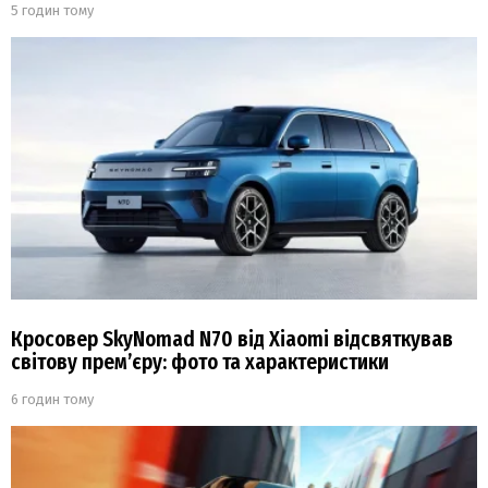
5 годин тому
Кросовер SkyNomad N70 від Xiaomi відсвяткував
світову прем’єру: фото та характеристики
6 годин тому