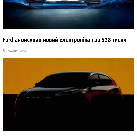
Ford анонсував новий електропікап за $28 тисяч
8 годин тому