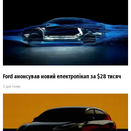
Ford анонсував новий електропікап за $28 тисяч
2 дні тому