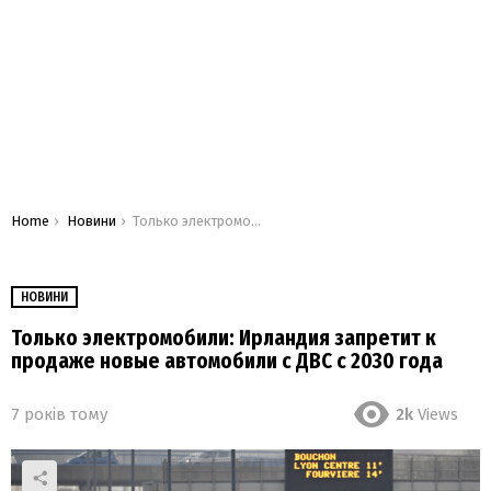
You are here:
Home
Новини
Только электромобили: Ирландия запретит к продаже новые автомобили с ДВС с 2030 года
НОВИНИ
Только электромобили: Ирландия запретит к
продаже новые автомобили с ДВС с 2030 года
7 років тому
2k
Views