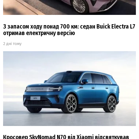
З запасом ходу понад 700 км: седан Buick Electra L7
отримав електричну версію
2 дні тому
Кросовер SkyNomad N70 від Xiaomi відсвяткував