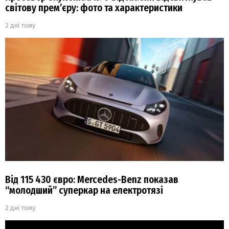
світову прем’єру: фото та характеристики
2 дні тому
Від 115 430 євро: Mercedes-Benz показав
“молодший” суперкар на електротязі
2 дні тому