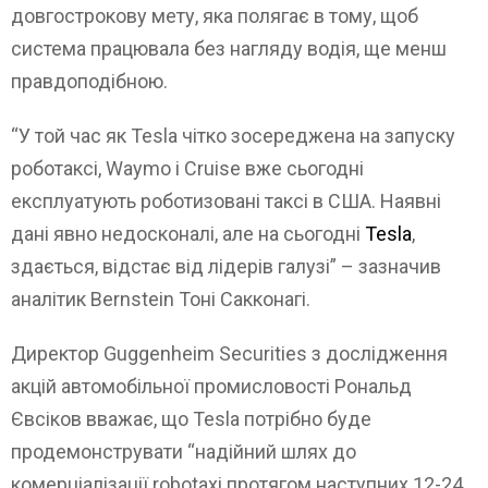
довгострокову мету, яка полягає в тому, щоб
система працювала без нагляду водія, ще менш
правдоподібною.
“У той час як Tesla чітко зосереджена на запуску
роботаксі, Waymo і Cruise вже сьогодні
експлуатують роботизовані таксі в США. Наявні
дані явно недосконалі, але на сьогодні
Tesla
,
здається, відстає від лідерів галузі” – зазначив
аналітик Bernstein Тоні Сакконагі.
Директор Guggenheim Securities з дослідження
акцій автомобільної промисловості Рональд
Євсіков вважає, що Tesla потрібно буде
продемонструвати “надійний шлях до
комерціалізації robotaxi протягом наступних 12-24