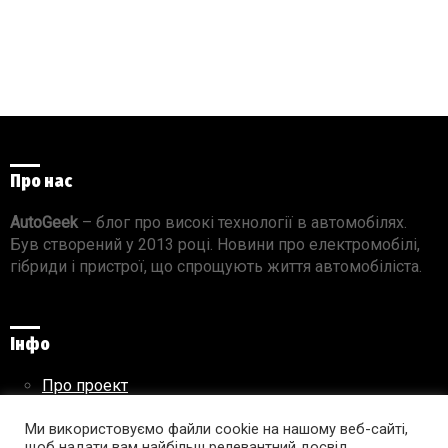
Про нас
AutoGeek
– блог про високі технології в автомобілях.
Був створений у 2013 році. Новини про електромобілі,
гібриди і пристрої, що спрощують життя автомобіліста.
Інфо
Про проект
Реклама на сайті
Правила використання матеріалів
Ми використовуємо файли cookie на нашому веб-сайті,
щоб надати вам найбільш релевантний досвід,