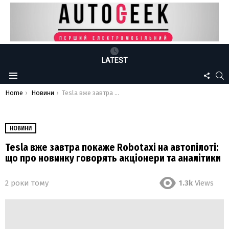
LATEST
FOLLO
S
Menu
US
You are here:
Home
Новини
Tesla вже завтра покаже Robotaxi на автопілоті: що про новинку говорять акціонери та аналітики
НОВИНИ
Tesla вже завтра покаже Robotaxi на автопілоті:
що про новинку говорять акціонери та аналітики
2 роки тому
1.3k
Views