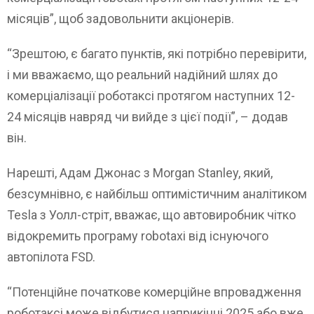
місяців”, щоб задовольнити акціонерів.
“Зрештою, є багато пунктів, які потрібно перевірити,
і ми вважаємо, що реальний надійний шлях до
комерціалізації роботаксі протягом наступних 12-
24 місяців навряд чи вийде з цієї події”, – додав
він.
Нарешті, Адам Джонас з Morgan Stanley, який,
безсумнівно, є найбільш оптимістичним аналітиком
Tesla з Уолл-стріт, вважає, що автовиробник чітко
відокремить програму robotaxi від існуючого
автопілота FSD.
“Потенційне початкове комерційне впровадження
роботаксі може відбутися наприкінці 2025 або вже