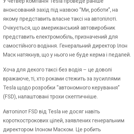
У четвер компанія Tesla проведе раніше
анонсований захід під назвою “Ми, роботи”, на
якому представить власне таксі на автопілоті.
Очікується, що американський автовиробник
представить електромобіль, призначений для
самостійного водіння. Генеральний директор Ілон
Маск натякнув, що у нього не буде керма і педалей.
Хоча для декого таксі без водія – це доволі
вражаюче, ті, хто роками стежить за зусиллями
Tesla щодо розробки “автономного керування”
(FSD), налаштовані трохи скептичніше.
Автопілот FSD від Tesla не досяг навіть
короткострокових цілей, заявлених генеральним
директором Ілоном Маском. Це робить