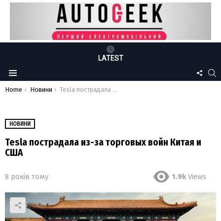
LATEST
FOLLO
S
Menu
US
You are here:
Home
Новини
Tesla пострадала из-за торговых войн Китая и США
НОВИНИ
Tesla пострадала из-за торговых войн Китая и
США
8 років тому
1.9k
Views