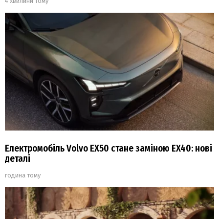
4 хвилини тому
Електромобіль Volvo EX50 стане заміною EX40: нові
деталі
година тому