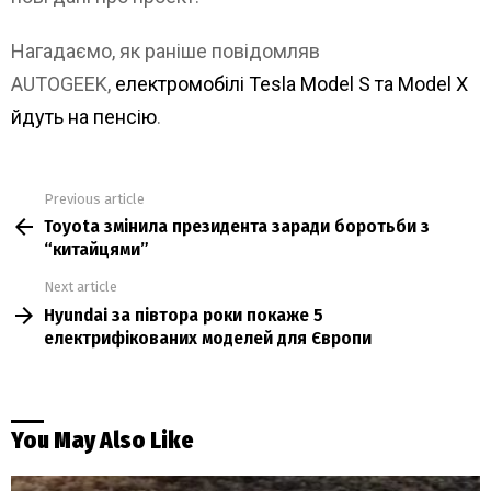
Нагадаємо, як раніше повідомляв
AUTOGEEK,
електромобілі Tesla Model S та Model X
йдуть на пенсію
.
Previous article
See
Toyota змінила президента заради боротьби з
more
“китайцями”
Next article
Hyundai за півтора роки покаже 5
електрифікованих моделей для Європи
You May Also Like