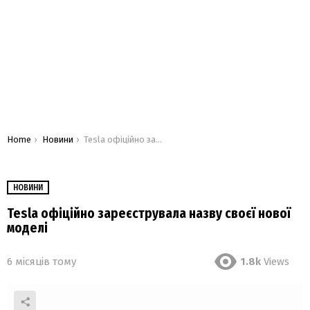
You are here:
Home
Новини
Tesla офіційно зареєструвала назву своєї нової моделі
НОВИНИ
Tesla офіційно зареєструвала назву своєї нової
моделі
6 місяців тому
1.8k
Views