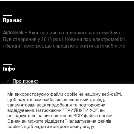
Про нас
AutoGeek
– блог про високі технології в автомобілях.
Був створений у 2013 році. Новини про електромобілі,
гібриди і пристрої, що спрощують життя автомобіліста.
Інфо
Про проект
Реклама на сайті
Ми використовуємо файли cookie на нашому веб-сайті,
Правила використання матеріалів
щоб надати вам найбільш релевантний досвід,
запам’ятавши ваші уподобання та повторюючи
відвідування. Натискаючи “ПРИЙНЯТИ УСІ”, ви
погоджуєтесь на використання ВСІХ файлів cookie.
Підпишись на AutoGeek!
Однак ви можете відвідати "Налаштування файлів
cookie", щоб надати контрольовану згоду.
facebook
twitter
instagram
youtube
tumblr
linkedin