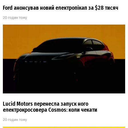
Ford анонсував новий електропікап за $28 тисяч
20 годин тому
Lucid Motors перенесла запуск ного
електрокросовера Cosmos: коли чекати
20 годин тому