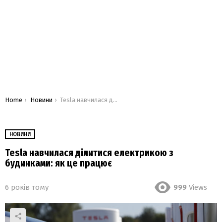
You are here:
Home
Новини
Tesla навчилася ділитися електрикою з будинками: як це працює
НОВИНИ
Tesla навчилася ділитися електрикою з
будинками: як це працює
6 років тому
999
Views