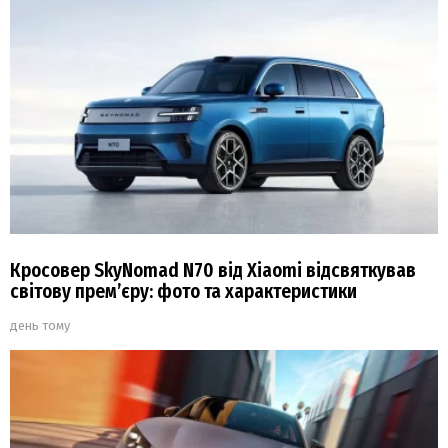
Кросовер SkyNomad N70 від Xiaomi відсвяткував
світову прем’єру: фото та характеристики
день тому