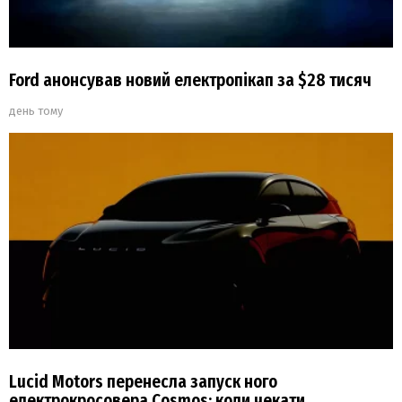
Ford анонсував новий електропікап за $28 тисяч
день тому
Lucid Motors перенесла запуск ного
електрокросовера Cosmos: коли чекати