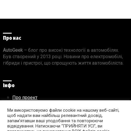
Про нас
AutoGeek
– блог про високі технології в автомобілях.
Був створений у 2013 році. Новини про електромобілі,
гібриди і пристрої, що спрощують життя автомобіліста.
Інфо
Про проект
Реклама на сайті
Правила використання матеріалів
Ми використовуємо файли cookie на нашому веб-сайті,
щоб надати вам найбільш релевантний досвід,
запам’ятавши ваші уподобання та повторюючи
відвідування. Натискаючи “ПРИЙНЯТИ УСІ”, ви