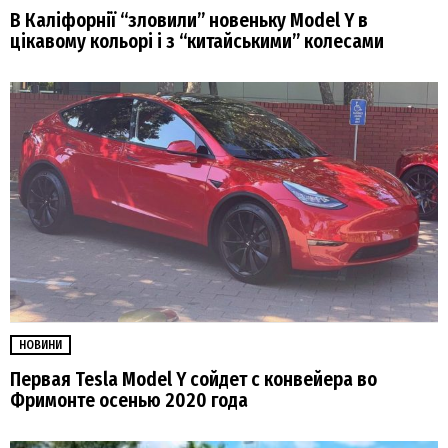
В Каліфорнії “зловили” новеньку Model Y в
цікавому кольорі і з “китайськими” колесами
НОВИНИ
Первая Tesla Model Y сойдет с конвейера во
Фримонте осенью 2020 года