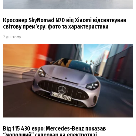
Кросовер SkyNomad N70 від Xiaomi відсвяткував
світову прем’єру: фото та характеристики
2 дні тому
Від 115 430 євро: Mercedes-Benz показав
“молодший” суперкар на електротязі