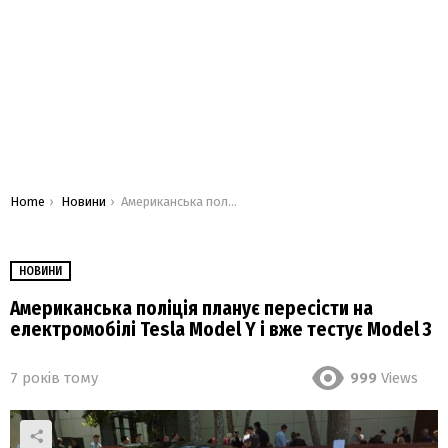
You are here:
Home
Новини
Американська поліція планує пересісти на електромобілі Tesla Model Y і вже тестує Model 3
НОВИНИ
Американська поліція планує пересісти на
електромобілі Tesla Model Y і вже тестує Model 3
7 років тому
999
Views