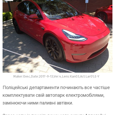
Maker:0x4c,Date:2017-9-13,Ver:4,Lens:Kan03,Act:Lar01,E-Y
Поліцейські департаменти починають все частіше
комплектувати свій автопарк електромобілями,
замінюючи ними паливні автівки.