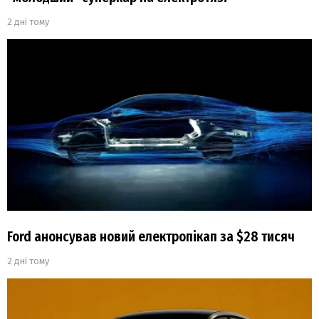
2 дні тому
Ford анонсував новий електропікап за $28 тисяч
2 дні тому