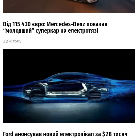
Від 115 430 євро: Mercedes-Benz показав
“молодший” суперкар на електротязі
2 дні тому
Ford анонсував новий електропікап за $28 тисяч