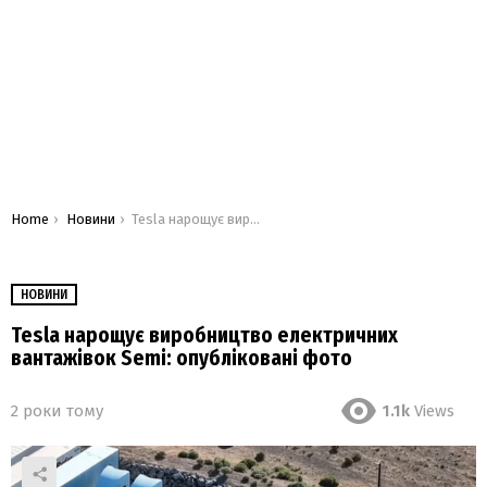
You are here:
Home
Новини
Tesla нарощує виробництво електричних вантажівок Semi: опубліковані фото
НОВИНИ
Tesla нарощує виробництво електричних
вантажівок Semi: опубліковані фото
2 роки тому
1.1k
Views