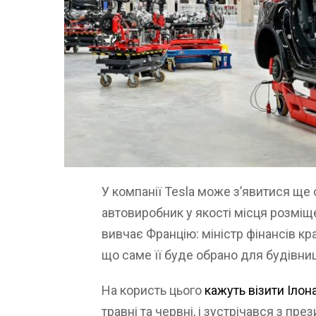
У компанії Tesla може з’явитися ще 
автовиробник у якості місця розмі
вивчає Францію: міністр фінансів к
що саме її буде обрано для будівни
На користь цього
кажуть візити Ілон
травні та червні, і зустрічався з 