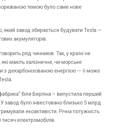
ворюваною темою було саме нове
, який завод збирається будувати Tesla —
гових акумуляторів.
оворить ряд чинників. Так, у країні не
які мають залізничне, чи морське
и з декарбонізованою енергією — її може
esla.
фабрика” біля Берліна – випустила перший
. У завод було інвестовано близько 5 млрд
атримували екоактивісти. Річна потужність
0 тисяч електромобілів.