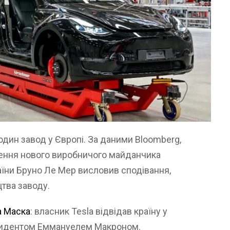
один завод у Європі. За даними Bloomberg,
щення нового виробничого майданчика
раїни Бруно Ле Мер висловив сподівання,
цтва заводу.
а Маска
: власник Tesla відвідав країну у
президентом Еммануелем Макроном.