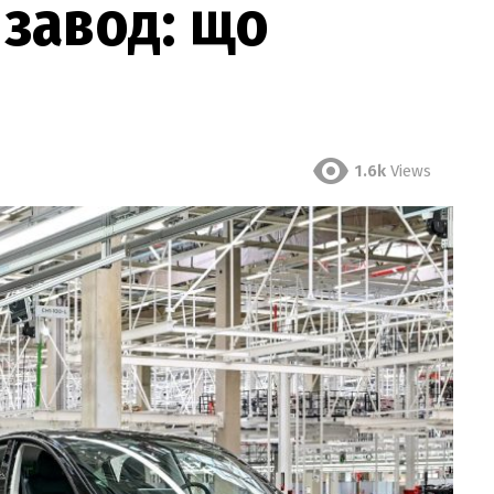
 завод: що
1.6k
Views