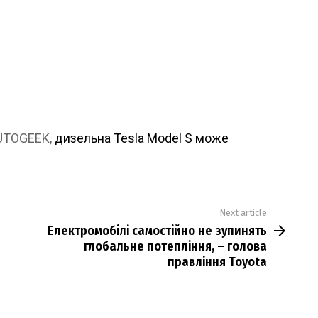
AUTOGEEK,
дизельна Tesla Model S може
Next article
Електромобілі самостійно не зупинять
глобальне потепління, – голова
правління Toyota