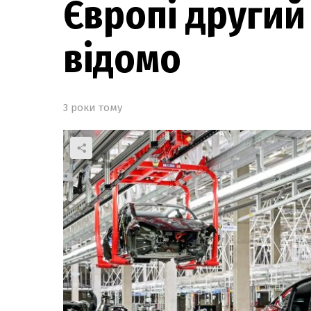
Європі другий
відомо
3 роки тому