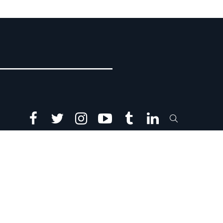
facebook
twitter
instagram
youtube
tumblr
linkedin
SEARCH