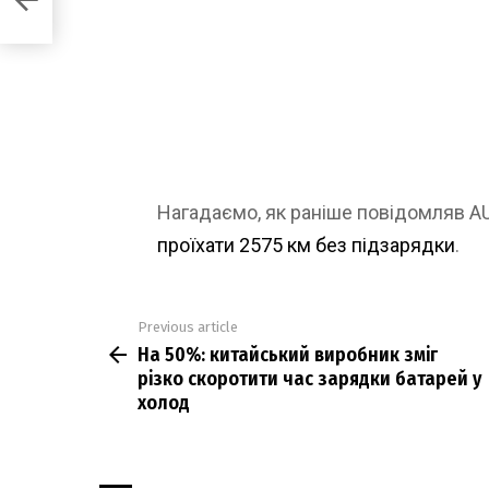
од
Нагадаємо, як раніше повідомляв 
проїхати 2575 км без підзарядки
.
Previous article
See
На 50%: китайський виробник зміг
more
різко скоротити час зарядки батарей у
холод