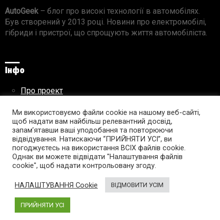
AutoGeek
– блог про високі технології в автомобілях.
Був створений у 2013 році. Новини про електромобілі,
гібриди і пристрої, що спрощують життя автомобіліста.
Інфо
Про проект
Реклама на сайті
Правила використання матеріалів
Ми використовуємо файли cookie на нашому веб-сайті,
щоб надати вам найбільш релевантний досвід,
запам’ятавши ваші уподобання та повторюючи
відвідування. Натискаючи “ПРИЙНЯТИ УСІ”, ви
погоджуєтесь на використання ВСІХ файлів cookie.
Підпишись на AutoGeek!
Однак ви можете відвідати "Налаштування файлів
cookie", щоб надати контрольовану згоду.
facebook
twitter
instagram
youtube
tumblr
linkedin
НАЛАШТУВАННЯ Cookie
ВІДМОВИТИ УСІМ
ПРИЙНЯТИ УСІ