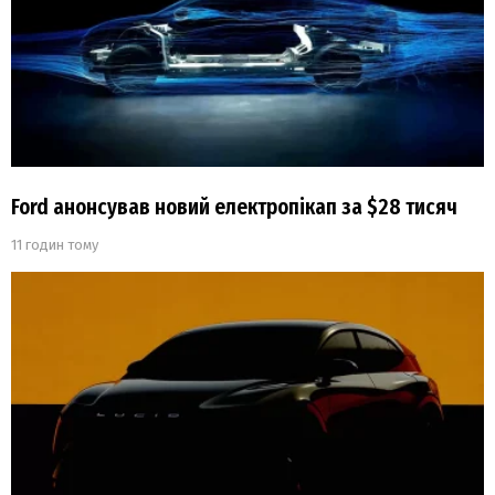
Ford анонсував новий електропікап за $28 тисяч
11 годин тому