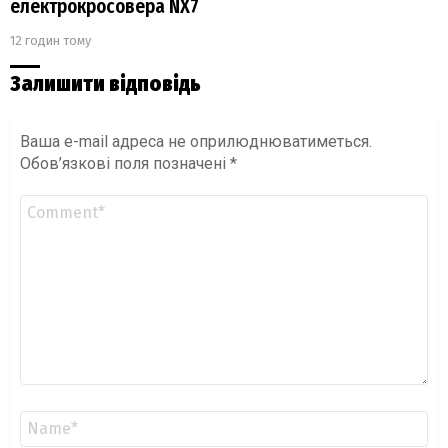
електрокросовера NX7
12 годин тому
Залишити відповідь
Ваша e-mail адреса не оприлюднюватиметься.
Обов’язкові поля позначені
*
Коментар
*
Ім'я
*