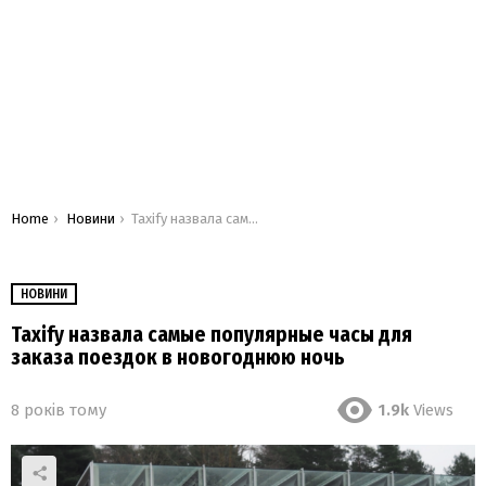
You are here:
Home
Новини
Taxify назвала самые популярные часы для заказа поездок в новогоднюю ночь
НОВИНИ
Taxify назвала самые популярные часы для
заказа поездок в новогоднюю ночь
8 років тому
1.9k
Views