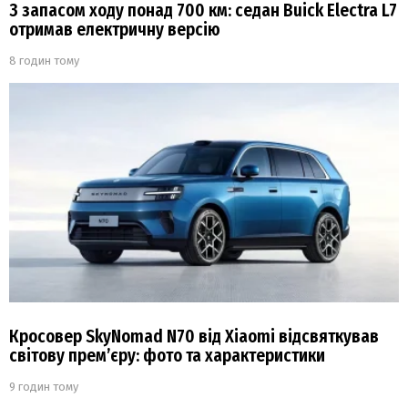
З запасом ходу понад 700 км: седан Buick Electra L7
отримав електричну версію
8 годин тому
Кросовер SkyNomad N70 від Xiaomi відсвяткував
світову прем’єру: фото та характеристики
9 годин тому