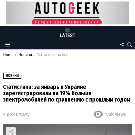
LATEST
FOLLO
S
Menu
US
You are here:
Home
Новини
Статистика: за январь в Украине зарегистрировали на 19% больше электромобилей по сравнению с прошлым годом
НОВИНИ
Статистика: за январь в Украине
зарегистрировали на 19% больше
электромобилей по сравнению с прошлым годом
9 років тому
1.8k
Views