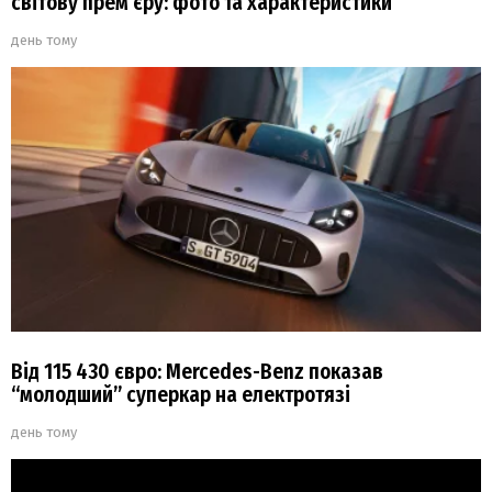
світову прем’єру: фото та характеристики
день тому
Від 115 430 євро: Mercedes-Benz показав
“молодший” суперкар на електротязі
день тому