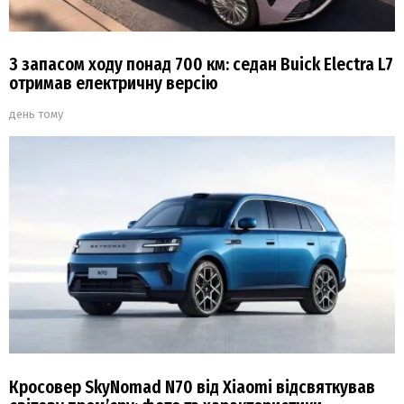
З запасом ходу понад 700 км: седан Buick Electra L7
отримав електричну версію
день тому
Кросовер SkyNomad N70 від Xiaomi відсвяткував