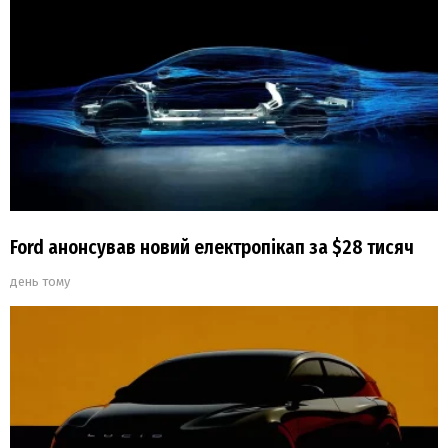
Ford анонсував новий електропікап за $28 тисяч
день тому