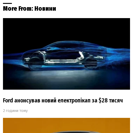
More From:
Новини
Ford анонсував новий електропікап за $28 тисяч
2 години тому