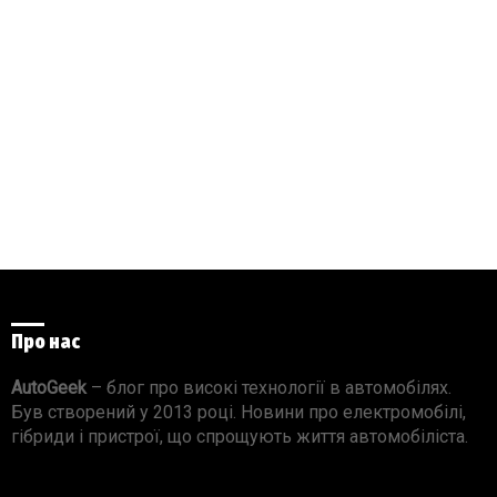
Про нас
AutoGeek
– блог про високі технології в автомобілях.
Був створений у 2013 році. Новини про електромобілі,
гібриди і пристрої, що спрощують життя автомобіліста.