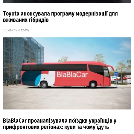
Toyota анонсувала програму модернізації для
вживаних гібридів
15 хвилин тому
BlaBlaCar проаналізувала поїздки українців у
прифронтових регіонах: куди та чому їдуть