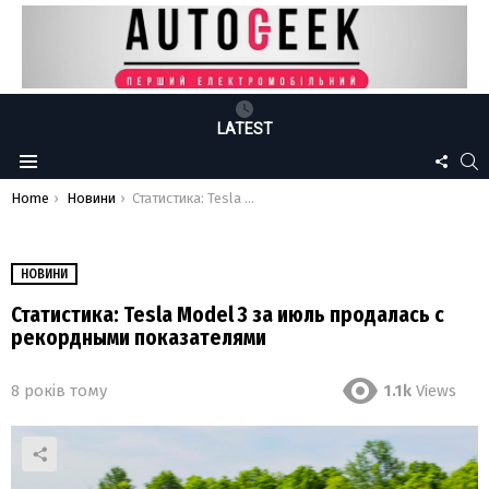
LATEST
FOLLO
S
Menu
US
You are here:
Home
Новини
Статистика: Tesla Model 3 за июль продалась с рекордными показателями
НОВИНИ
Статистика: Tesla Model 3 за июль продалась с
рекордными показателями
8 років тому
1.1k
Views