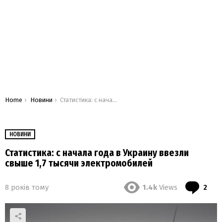
You are here:
Home
Новини
Статистика: с начала года в Украину ввезли свыше 1,7 тысячи электромобилей
НОВИНИ
Статистика: с начала года в Украину ввезли
свыше 1,7 тысячи электромобилей
ком
8 років тому
1.4k
Views
2