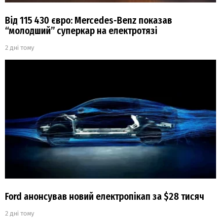
Від 115 430 євро: Mercedes-Benz показав
“молодший” суперкар на електротязі
2 дні тому
Ford анонсував новий електропікап за $28 тисяч
2 дні тому