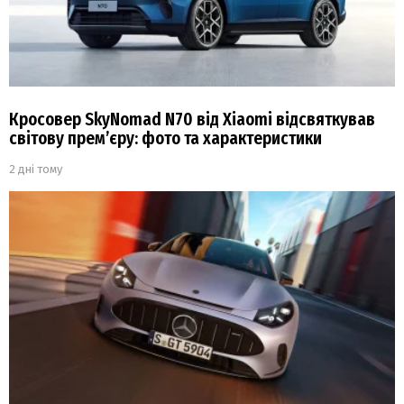
Кросовер SkyNomad N70 від Xiaomi відсвяткував
світову прем’єру: фото та характеристики
2 дні тому