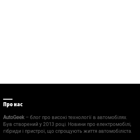
Про нас
AutoGeek
– блог про високі технології в автомобілях.
Був створений у 2013 році. Новини про електромобілі,
гібриди і пристрої, що спрощують життя автомобіліста.