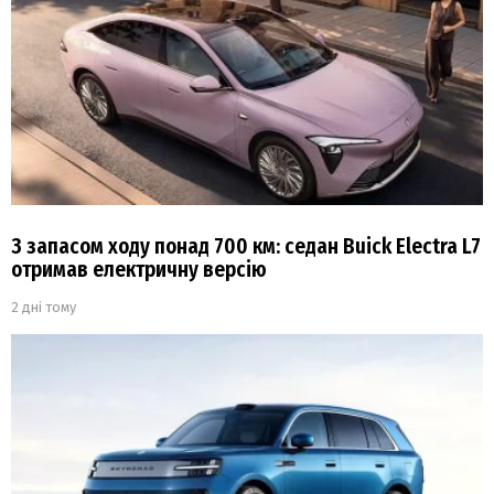
З запасом ходу понад 700 км: седан Buick Electra L7
отримав електричну версію
2 дні тому