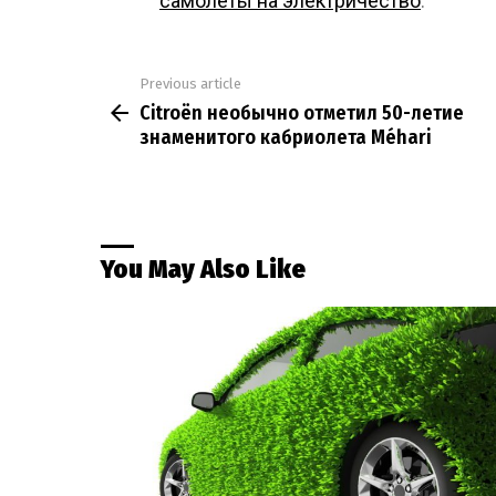
самолеты на электричество
.
Previous article
See
Citroën необычно отметил 50-летие
more
знаменитого кабриолета Méhari
You May Also Like