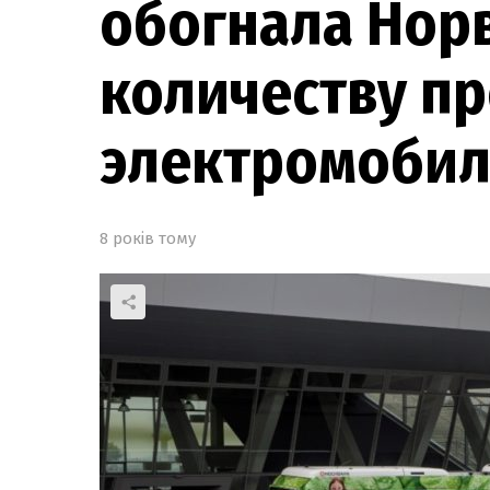
обогнала Нор
количеству п
электромоби
8 років тому