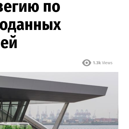
вегию по
роданных
лей
1.3k
Views