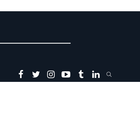
facebook
twitter
instagram
youtube
tumblr
linkedin
SEARCH