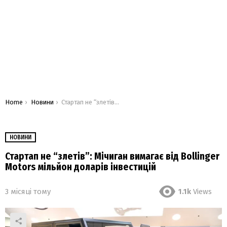
You are here:
Home
Новини
Стартап не “злетів”: Мічиган вимагає від Bollinger Motors мільйон доларів інвестицій
НОВИНИ
Стартап не “злетів”: Мічиган вимагає від Bollinger
Motors мільйон доларів інвестицій
3 місяці тому
1.1k
Views