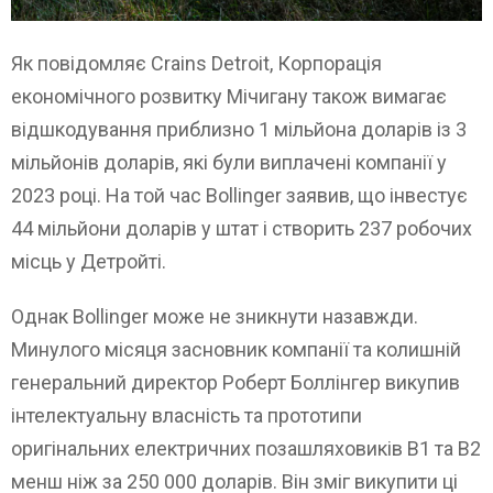
Як повідомляє Crains Detroit, Корпорація
економічного розвитку Мічигану також вимагає
відшкодування приблизно 1 мільйона доларів із 3
мільйонів доларів, які були виплачені компанії у
2023 році. На той час Bollinger заявив, що інвестує
44 мільйони доларів у штат і створить 237 робочих
місць у Детройті.
Однак Bollinger може не зникнути назавжди.
Минулого місяця засновник компанії та колишній
генеральний директор Роберт Боллінгер викупив
інтелектуальну власність та прототипи
оригінальних електричних позашляховиків B1 та B2
менш ніж за 250 000 доларів. Він зміг викупити ці