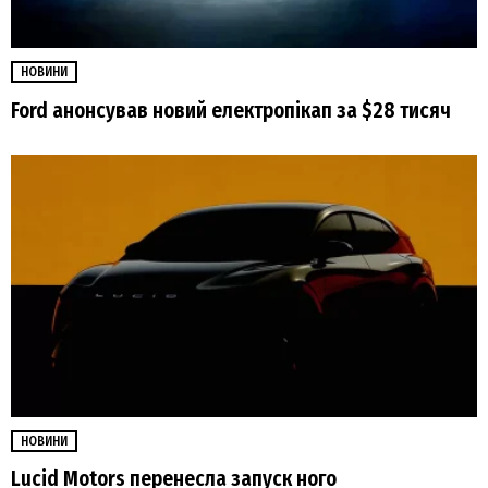
НОВИНИ
Ford анонсував новий електропікап за $28 тисяч
НОВИНИ
Lucid Motors перенесла запуск ного