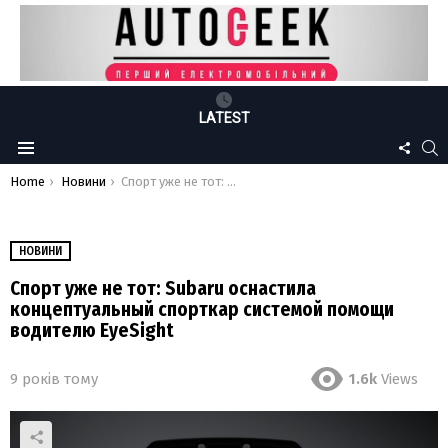
LATEST
FOLLO
S
Menu
US
You are here:
Home
Новини
Спорт уже не тот: Subaru оснастила концептуальный спорткар системой помощи водителю EyeSight
НОВИНИ
Спорт уже не тот: Subaru оснастила
концептуальный спорткар системой помощи
водителю EyeSight
9 років тому
1.6k
Views