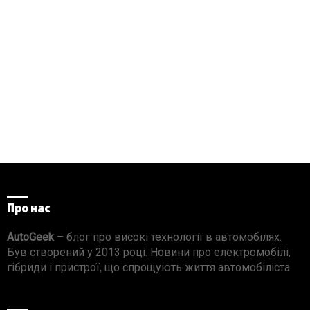
Про нас
AutoGeek
– блог про високі технології в автомобілях.
Був створений у 2013 році. Новини про електромобілі,
гібриди і пристрої, що спрощують життя автомобіліста.