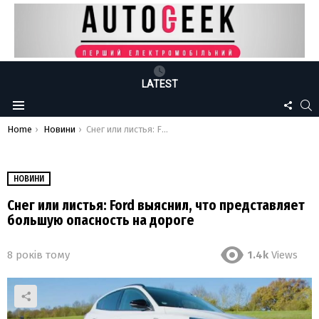
LATEST
FOLLO
S
Menu
US
You are here:
Home
Новини
Снег или листья: Ford выяснил, что представляет большую опасность на дороге
НОВИНИ
Снег или листья: Ford выяснил, что представляет
большую опасность на дороге
8 років тому
1.4k
Views