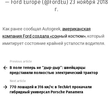
— Ford Europe (@FordEu)
23 ноября 2018
г.
Как ранее сообщал Autogeek,
американская
компания Ford создала «сон
ный костюм»
, который
имитирует состояние крайней усталости водителя.
Previous article
See
В поле теперь не “дыр-дыр”: швейцарцы
more
представили полностью электрический трактор
Next article
770 лошадей и 316 км/ч: в TechArt прокачали
гибридный универсал Porsche Panamera