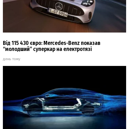
Від 115 430 євро: Mercedes-Benz показав
“молодший” суперкар на електротязі
день тому