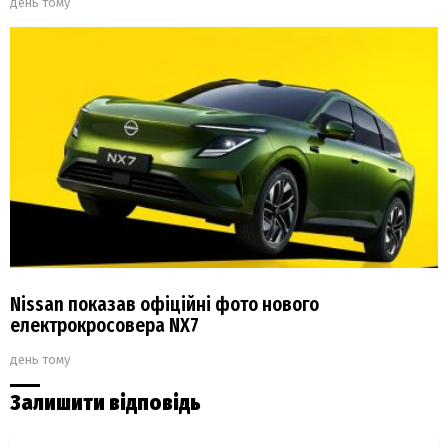
день тому
Nissan показав офіційні фото нового
електрокросовера NX7
день тому
Залишити відповідь