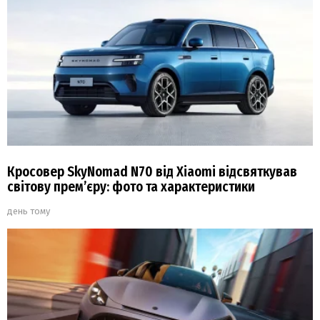
Кросовер SkyNomad N70 від Xiaomi відсвяткував
світову прем’єру: фото та характеристики
день тому