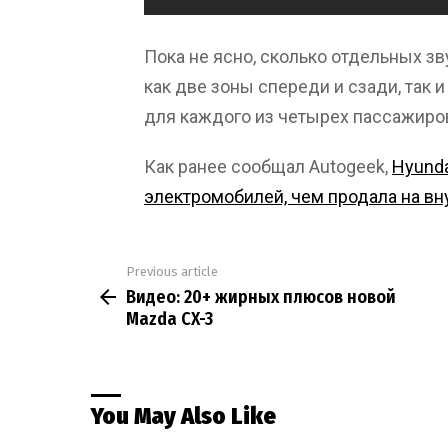
Пока не ясно, сколько отдельных зв
как две зоны спереди и сзади, так 
для каждого из четырех пассажиров
Как ранее сообщал Autogeek,
Hyunda
электромобилей, чем продала на в
Previous article
See
Видео: 20+ жирных плюсов новой
more
Mazda CX-3
You May Also Like