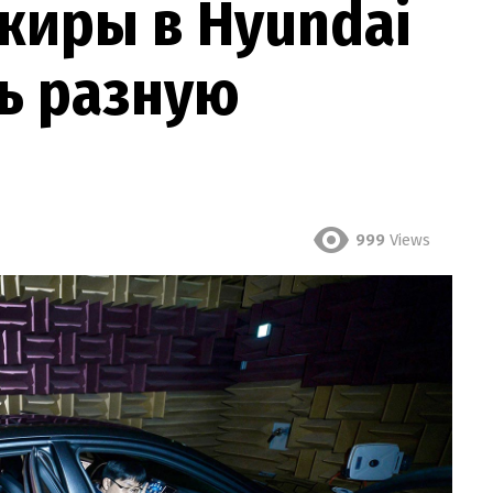
жиры в Hyundai
ь разную
999
Views