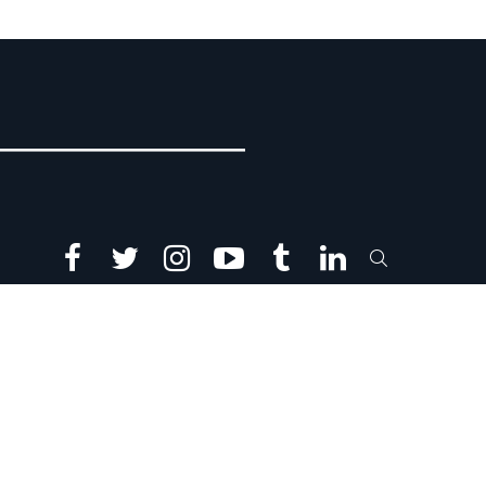
facebook
twitter
instagram
youtube
tumblr
linkedin
SEARCH