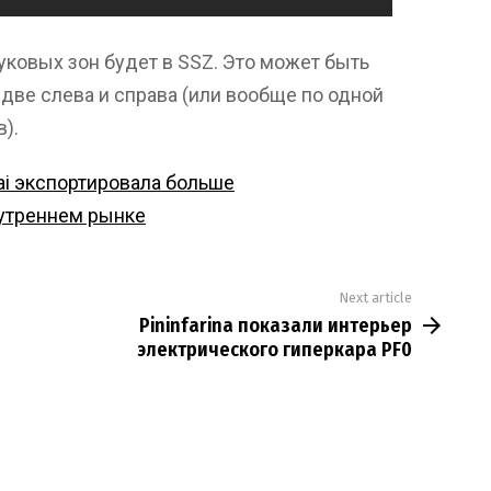
уковых зон будет в SSZ. Это может быть
и две слева и справа (или вообще по одной
).
i экспортировала больше
нутреннем рынке
Next article
Pininfarina показали интерьер
электрического гиперкара PF0