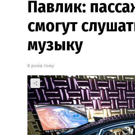
Павлик: пасса
смогут слушат
музыку
8 років тому