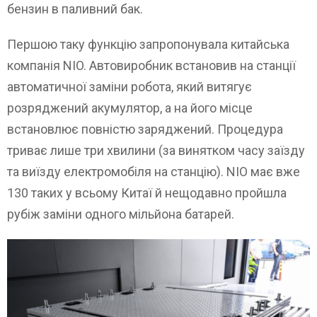
бензин в паливний бак.
Першою таку функцію запропонувала китайська
компанія NIO. Автовиробник встановив на станції
автоматичної заміни робота, який витягує
розряджений акумулятор, а на його місце
встановлює повністю заряджений. Процедура
триває лише три хвилини (за винятком часу заїзду
та виїзду електромобіля на станцію). NIO має вже
130 таких у всьому Китаї й нещодавно пройшла
рубіж заміни одного мільйона батарей.