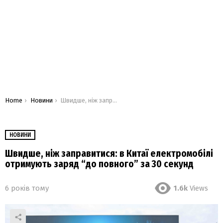
You are here:
Home
Новини
Швидше, ніж заправитися: в Китаї електромобілі отримують заряд “до повного” за 30 секунд
НОВИНИ
Швидше, ніж заправитися: в Китаї електромобілі
отримують заряд “до повного” за 30 секунд
6 років тому
1.6k
Views