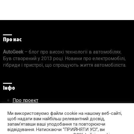
Про нас
AutoGeek
– блог про високі технології в автомобілях.
Був створений у 2013 році. Новини про електромобілі,
гібриди і пристрої, що спрощують життя автомобіліста.
Інфо
Про проект
Реклама на сайті
Ми використовуємо файли cookie на нашому веб-сайті,
Правила використання матеріалів
щоб надати вам найбільш релевантний досвід,
запам’ятавши ваші уподобання та повторюючи
відвідування. Натискаючи “ПРИЙНЯТИ УСІ”, ви