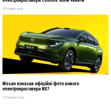
електрокросовера Cosmos: коли чекати
20 годин тому
Nissan показав офіційні фото нового
електрокросовера NX7
21 година тому