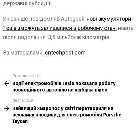
державні субсидії.
Як раніше повідомляв Autogeek,
нові акумулятори
Tesla зможуть залишалися в робочому стані
навіть
після подолання 3,5 мільйонів кілометрів.
За матеріалами:
cntechpost.com
Previous article
See
Водії електромобілів Tesla показали роботу
more
повноцінного автопілота: підбірка відео
Next article
Найвищий хмарочос у світі перетворили на
рекламну площину для електромобіля Porsche
Taycan