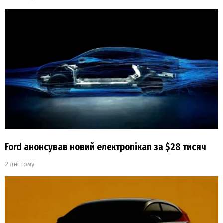
Ford анонсував новий електропікап за $28 тисяч
2 дні тому