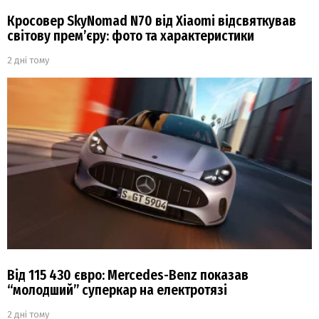
Кросовер SkyNomad N70 від Xiaomi відсвяткував
світову прем’єру: фото та характеристики
2 дні тому
Від 115 430 євро: Mercedes-Benz показав
“молодший” суперкар на електротязі
2 дні тому