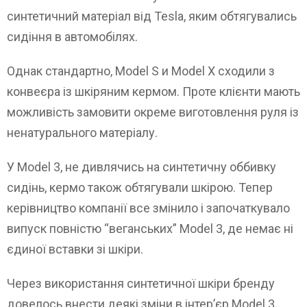
синтетичний матеріал від Tesla, яким обтягувались
сидіння в автомобілях.
Однак стандартно, Model S и Model X сходили з
конвеєра із шкіряним кермом. Проте клієнти мають
можливість замовити окреме виготовлення руля із
ненатурального матеріалу.
У Model 3, не дивлячись на синтетичну оббивку
сидінь, кермо також обтягували шкірою. Тепер
керівництво компанії все змінило і започаткувало
випуск повністю “веганських” Model 3, де немає ні
єдиної вставки зі шкіри.
Через використання синтетичної шкіри бренду
довелось внести деякі зміни в інтер’єр Model 3.