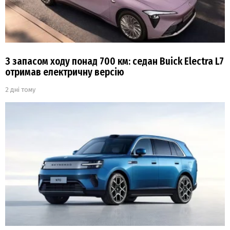
З запасом ходу понад 700 км: седан Buick Electra L7
отримав електричну версію
2 дні тому