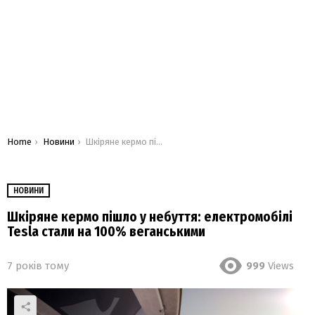
You are here:
Home
Новини
Шкіряне кермо пішло у небуття: електромобілі Tesla стали на 100% веганськими
НОВИНИ
Шкіряне кермо пішло у небуття: електромобілі
Tesla стали на 100% веганськими
7 років тому
999
Views