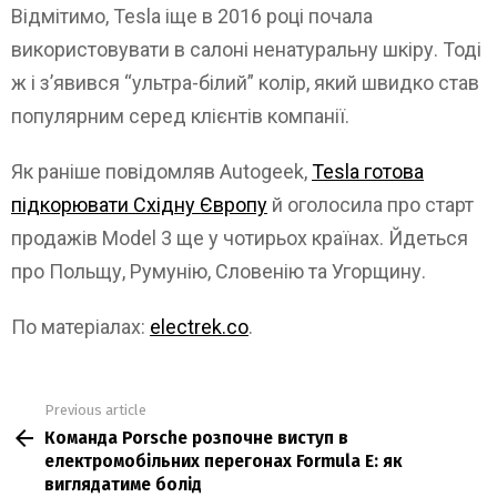
Відмітимо, Tesla іще в 2016 році почала
використовувати в салоні ненатуральну шкіру. Тоді
ж і з’явився “ультра-білий” колір, який швидко став
популярним серед клієнтів компанії.
Як раніше повідомляв Autogeek,
Tesla готова
підкорювати Східну Європу
й оголосила про старт
продажів Model 3 ще у чотирьох країнах. Йдеться
про Польщу, Румунію, Словенію та Угорщину.
По матеріалах:
electrek.co
.
Previous article
See
Команда Porsche розпочне виступ в
more
електромобільних перегонах Formula E: як
виглядатиме болід