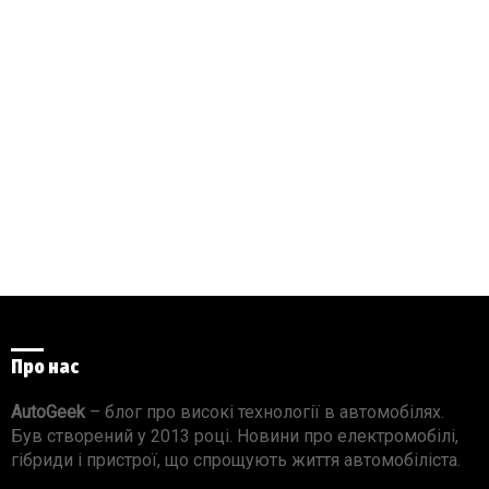
Про нас
AutoGeek
– блог про високі технології в автомобілях.
Був створений у 2013 році. Новини про електромобілі,
гібриди і пристрої, що спрощують життя автомобіліста.