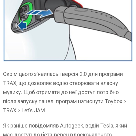
Окрім цього з’явилась і версія 2.0 для програми
TRAX, що дозволяє водію створювати власну
музику. Щоб отримати до неї доступ потрібно
після запуску панелі програм натиснути Toybox >
TRAX > Let’s JAM.
Як раніше повідомляв Autogeek, водій Tesla, який
має доступ до бета-версії вдосконаленого