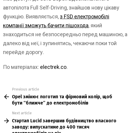
автопілота Full Self-Driving, знайшов нову цікаву
функцію. Виявляється,
з FSD електромобілі
компанії зможуть бачити пішохода
, який
знаходиться не безпосередньо перед машиною, а
далеко від неї, і зупинятись, чекаючи поки той
перейде дорогу.
По матеріалах:
electrek.co
.
Previous article
See
Opel змінює логотип та фірмовий колір, щоб
more
бути “ближче” до електромобілів
Next article
Стартап Lucid завершив будівництво власного
заводу: випускатиме до 400 тисяч