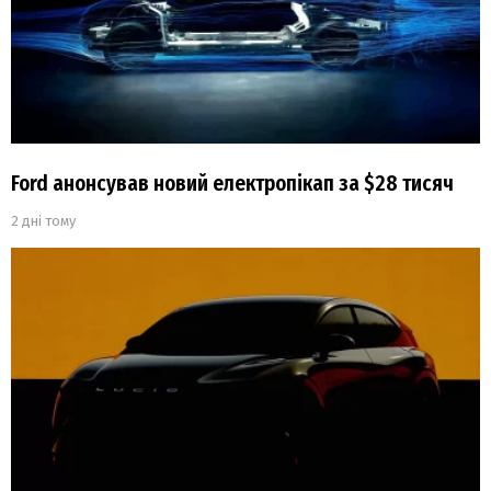
Ford анонсував новий електропікап за $28 тисяч
2 дні тому