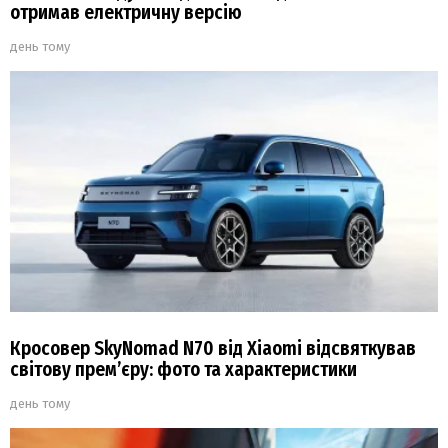
отримав електричну версію
день тому
Кросовер SkyNomad N70 від Xiaomi відсвяткував
світову прем’єру: фото та характеристики
день тому