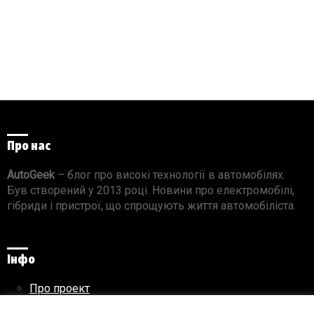
Про нас
AutoGeek
– блог про високі технології в автомобілях.
Був створений у 2013 році. Новини про електромобілі,
гібриди і пристрої, що спрощують життя автомобіліста.
Інфо
Про проект
Реклама на сайті