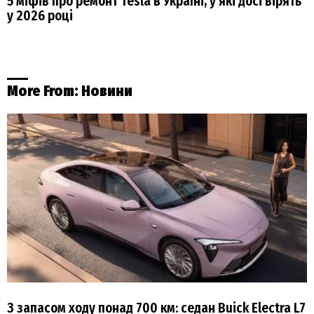
5 міфів про ремонт Tesla в Україні, у які досі вірять
у 2026 році
More From:
Новини
З запасом ходу понад 700 км: седан Buick Electra L7