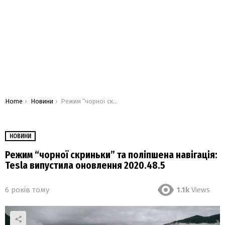
You are here:
Home
Новини
Режим “чорної скриньки” та поліпшена навігація: Tesla випустила оновлення 2020.48.5
НОВИНИ
Режим “чорної скриньки” та поліпшена навігація:
Tesla випустила оновлення 2020.48.5
6 років тому
1.1k
Views