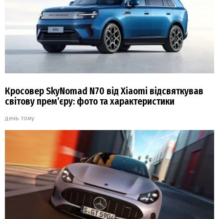
Кросовер SkyNomad N70 від Xiaomi відсвяткував
світову прем’єру: фото та характеристики
день тому