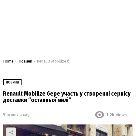
You are here:
Home
Новини
Renault Mobilize бере участь у створенні сервісу доставки “останньої милі”
НОВИНИ
Renault Mobilize бере участь у створенні сервісу
доставки “останньої милі”
5 років тому
1.2k
Views