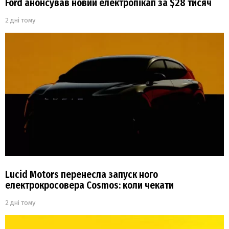
Ford анонсував новий електропікап за $28 тисяч
2 дні тому
Lucid Motors перенесла запуск ного
електрокросовера Cosmos: коли чекати
2 дні тому