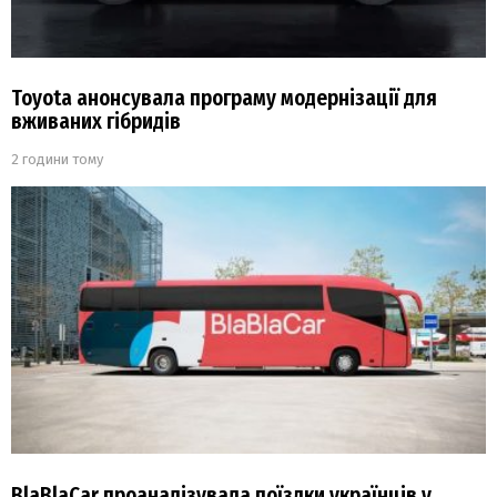
Toyota анонсувала програму модернізації для
вживаних гібридів
2 години тому
BlaBlaCar проаналізувала поїздки українців у