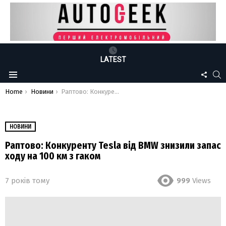
LATEST
FOLLO
S
Menu
US
You are here:
Home
Новини
Раптово: Конкуренту Tesla від BMW знизили запас ходу на 100 км з гаком
НОВИНИ
Раптово: Конкуренту Tesla від BMW знизили запас
ходу на 100 км з гаком
7 років тому
999
Views