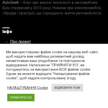
AutoGeek
– блог про високі технології в автомобілях.
Був створений у 2013 році. Новини про електромобілі,
гібриди і пристрої, що спрощують життя автомобіліста.
Інфо
Про проект
Реклама на сайті
Правила використання матеріалів
Ми використовуємо файли cookie на нашому веб-сайті,
щоб надати вам найбільш релевантний досвід,
запам’ятавши ваші уподобання та повторюючи
відвідування. Натискаючи “ПРИЙНЯТИ УСІ”, ви
погоджуєтесь на використання ВСІХ файлів cookie.
Підпишись на AutoGeek!
Однак ви можете відвідати "Налаштування файлів
cookie", щоб надати контрольовану згоду.
facebook
twitter
instagram
youtube
tumblr
linkedin
НАЛАШТУВАННЯ Cookie
ВІДМОВИТИ УСІМ
ПРИЙНЯТИ УСІ