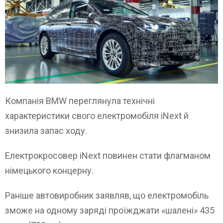
Компанія BMW переглянула технічні
характеристики свого електромобіля iNext й
знизила запас ходу.
Електрокросовер iNext повинен стати флагманом
німецького концерну.
Раніше автовиробник заявляв, що електромобіль
зможе на одному заряді проїжджати «шалені» 435