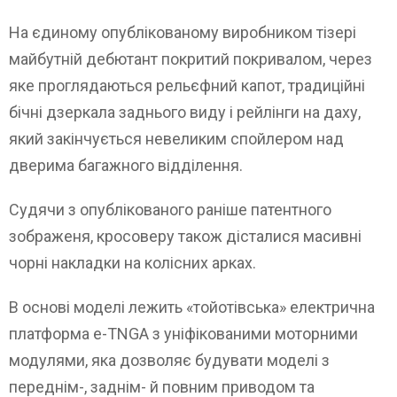
На єдиному опублікованому виробником тізері
майбутній дебютант покритий покривалом, через
яке проглядаються рельєфний капот, традиційні
бічні дзеркала заднього виду і рейлінги на даху,
який закінчується невеликим спойлером над
дверима багажного відділення.
Судячи з опублікованого раніше патентного
зображеня, кросоверу також дісталися масивні
чорні накладки на колісних арках.
В основі моделі лежить «тойотівська» електрична
платформа e-TNGA з уніфікованими моторними
модулями, яка дозволяє будувати моделі з
переднім-, заднім- й повним приводом та