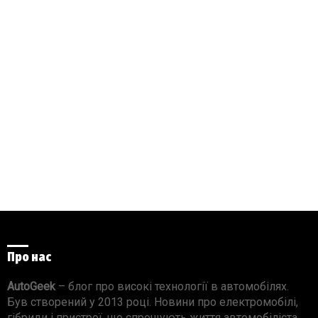
Про нас
AutoGeek
– блог про високі технології в автомобілях.
Був створений у 2013 році. Новини про електромобілі,
гібриди і пристрої, що спрощують життя автомобіліста.