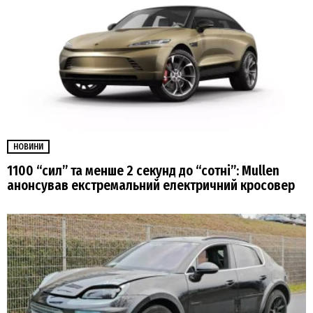
НОВИНИ
1100 “сил” та менше 2 секунд до “сотні”: Mullen
анонсував екстремальний електричний кросовер