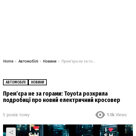
You are here:
Home
Автомобілі
Новини
Прем’єра не за горами: Toyota розкрила подробиці про новий електричний кросовер
АВТОМОБІЛІ
НОВИНИ
Прем’єра не за горами: Toyota розкрила
подробиці про новий електричний кросовер
5 років тому
1.1k
Views