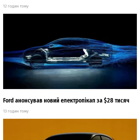
12 годин тому
Ford анонсував новий електропікап за $28 тисяч
13 годин тому