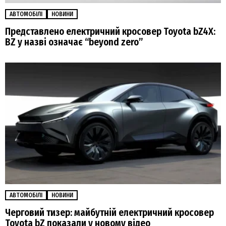
АВТОМОБІЛІ
НОВИНИ
Представлено електричний кросовер Toyota bZ4X:
BZ у назві означає “beyond zero”
АВТОМОБІЛІ
НОВИНИ
Черговий тизер: майбутній електричний кросовер
Toyota bZ показали у новому відео