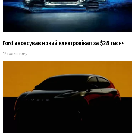
Ford анонсував новий електропікап за $28 тисяч
17 годин тому