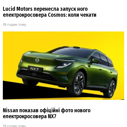
Lucid Motors перенесла запуск ного
електрокросовера Cosmos: коли чекати
18 годин тому
Nissan показав офіційні фото нового
електрокросовера NX7
19 годин тому