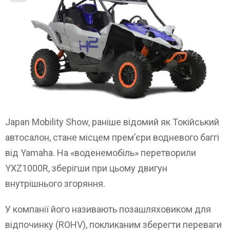
Japan Mobility Show, раніше відомий як Токійський
автосалон, стане місцем прем’єри водневого баггі
від Yamaha. На «воденемобіль» перетворили
YXZ1000R, зберігши при цьому двигун
внутрішнього згоряння.
У компанії його називають позашляховиком для
відпочинку (ROHV), покликаним зберегти переваги