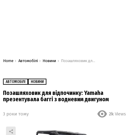
You are here:
Home
Автомобілі
Новини
Позашляховик для відпочинку: Yamaha презентувала баггі з водневим двигуном
АВТОМОБІЛІ
НОВИНИ
Позашляховик для відпочинку: Yamaha
презентувала баггі з водневим двигуном
3 роки тому
2k
Views