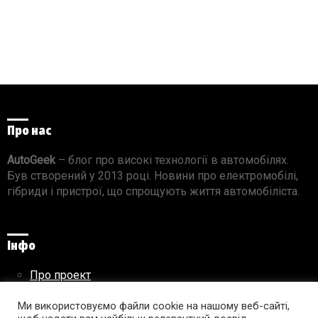
Про нас
AutoGeek
– блог про високі технології в автомобілях.
Був створений у 2013 році. Новини про електромобілі,
гібриди і пристрої, що спрощують життя автомобіліста.
Інфо
Про проект
Реклама на сайті
Ми використовуємо файли cookie на нашому веб-сайті,
Правила використання матеріалів