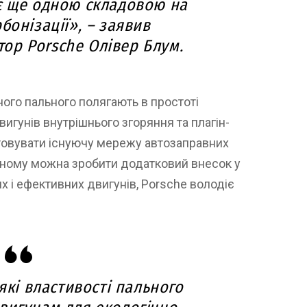
є ще одною складовою на
бонізації», – заявив
ор Porsche Олівер Блум.
ного пального полягають в простоті
игунів внутрішнього згоряння та плагін-
стовувати існуючу мережу автозаправних
ьному можна зробити додатковий внесок у
х і ефективних двигунів, Porsche володіє
які властивості пального