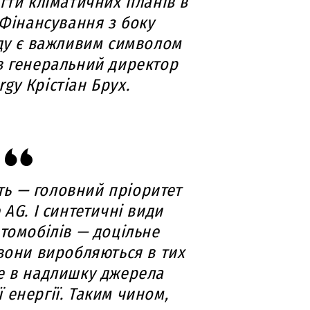
гти кліматичних планів в
 Фінансування з боку
ду є важливим символом
в генеральний директор
gy Крістіан Брух.
ть — головний пріоритет
 AG. І синтетичні види
томобілів — доцільне
вони виробляються в тих
де в надлишку джерела
 енергії. Таким чином,