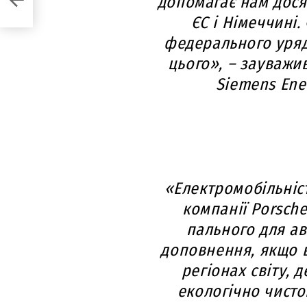
допомагає нам дося
ЄС і Німеччині.
федерального уря
цього», – зауважи
Siemens Ener
«Електромобільніс
компанії Porsche
пального для ав
доповнення, якщо 
регіонах світу, 
екологічно чистої