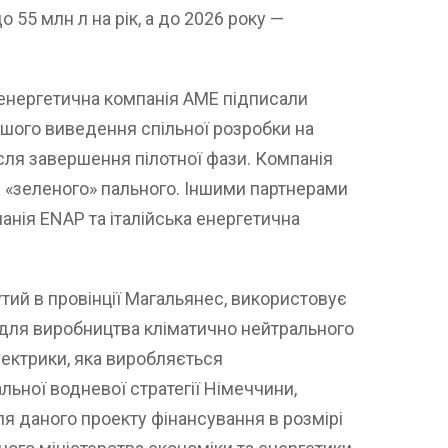
 55 млн л на рік, а до 2026 року —
а енергетична компанія AME підписали
шого виведення спільної розробки на
сля завершення пілотної фази. Компанія
«зеленого» пального. Іншими партнерами
анія ENAP та італійська енергетична
утий в провінції Магальянес, використовує
лі для виробництва кліматично нейтрального
ектрики, яка виробляється
льної водневої стратегії Німеччини,
я даного проекту фінансування в розмірі