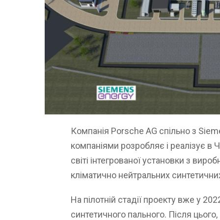
Компанія Porsche AG спільно з Sie
компаніями розробляє і реалізує в Ч
світі інтегрованої установки з вир
кліматично нейтральних синтетичних 
На пілотній стадії проекту вже у 20
синтетичного пального. Після цього