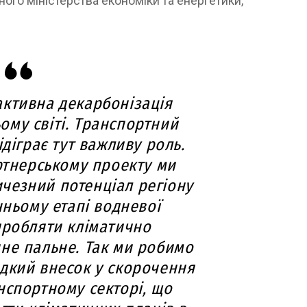
ого міністерства економіки та енергетики,
ктивна декарбонізація
ому світі. Транспортний
ідіграє тут важливу роль.
ртнерському проекту ми
чезний потенціал регіону
нньому етапі водневої
иробляти кліматично
не пальне. Так ми робимо
дкий внесок у скорочення
нспортному секторі, що