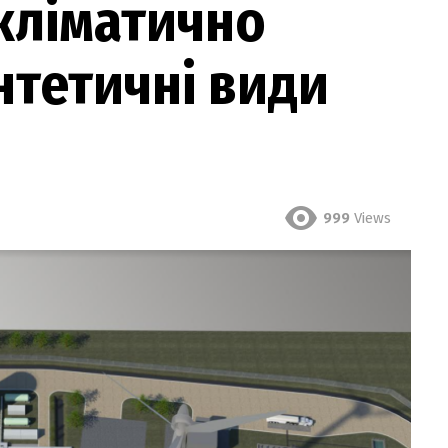
кліматично
нтетичні види
999
Views