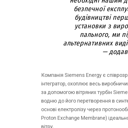
необхідні нашим д
безпечної експлуа
будівництві першо
установки з вир
пального, ми п
альтернативних виді
— додав
Компанія Siemens Energy є співрозр
інтегратор, охоплює весь виробничи
за допомогою вітряних турбін Sieme
водню до його перетворення в синте
основі електролізу через протоноо
Proton Exchange Membrane) ідеально
вітру.