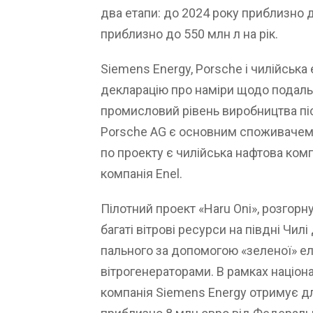
два етапи: до 2024 року приблизно до
приблизно до 550 млн л на рік.
Siemens Energy, Porsche і чилійськ
декларацію про наміри щодо подаль
промисловий рівень виробництва пі
Porsche AG є основним споживачем 
по проекту є чилійська нафтова комп
компанія Enel.
Пілотний проект «Haru Oni», розгорн
багаті вітрові ресурси на півдні Чи
пального за допомогою «зеленої» ел
вітрогенераторами. В рамках націона
компанія Siemens Energy отримує дл