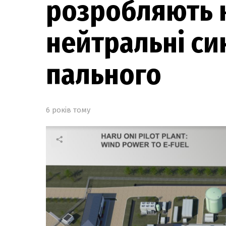
розробляють 
нейтральні си
пального
6 років тому