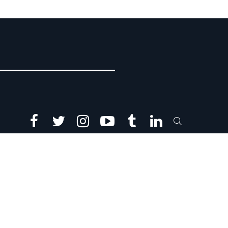
facebook
twitter
instagram
youtube
tumblr
linkedin
SEARCH