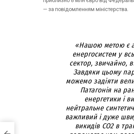
приблизно 8 млн євро від Федеральн
— за повідомленням міністерства.
«Нашою метою є а
енергосистем у всь
сектор, звичайно, в
Завдяки цьому па
можемо задіяти вели
Патагонія на ра
енергетики і в
нейтральне синтетич
важливий і дуже шви
викидів CO2 в тра
ий