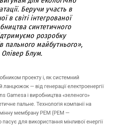
вигунам для екологічно
тації. Беручи участь в
ї в світі інтегрованої
обництва синтетичного
ідтримуємо розробку
в пального майбутнього»,
 Олівер Блум.
обником проекту і, як системний
й ланцюжок — від генерації електроенергії
ns Gamesa і виробництва «зеленого»
тичне пальне. Технологія компанії на
бмінну мембрану PEM (PEM —
 пасує для використання мінливої енергії