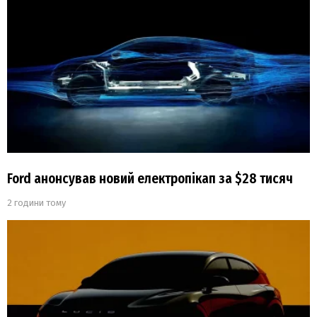
Ford анонсував новий електропікап за $28 тисяч
2 години тому