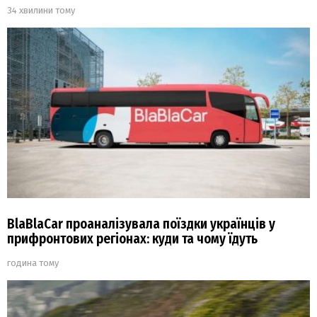
34 хвилини тому
BlaBlaCar проаналізувала поїздки українців у
прифронтових регіонах: куди та чому їдуть
година тому