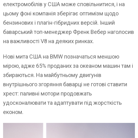
електромобілів у США може сповільнитися, і на
цьому фоні компанія зберігає оптимізм щодо
бензинових і плагін-гібридних версій. Інший
баварський топ-менеджер Френк Вебер наголосив
на важливості V8 на деяких ринках.
Нові мита США на BMW позначаться меншою
мірою, адже 65% проданих за океаном машин там і
збираються. На майбутньому двигунів
внутрішнього згоряння баварці не готові ставити
хрест: паливні мотори продовжать
удосконалювати та адаптувати під жорсткість
економ.