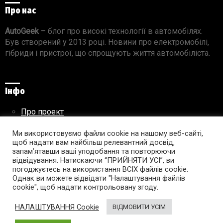
Про нас
AutoGeek
– блог про високі технології в автомобілях.
Був створений у 2013 році. Новини про електромобілі,
гібриди і пристрої, що спрощують життя автомобіліста.
Інфо
Про проект
Реклама на сайті
Ми використовуємо файли cookie на нашому веб-сайті,
Правила використання матеріалів
щоб надати вам найбільш релевантний досвід,
запам’ятавши ваші уподобання та повторюючи
відвідування. Натискаючи “ПРИЙНЯТИ УСІ”, ви
погоджуєтесь на використання ВСІХ файлів cookie.
Підпишись на AutoGeek!
Однак ви можете відвідати "Налаштування файлів
cookie", щоб надати контрольовану згоду.
facebook
twitter
instagram
youtube
tumblr
linkedin
НАЛАШТУВАННЯ Cookie
ВІДМОВИТИ УСІМ