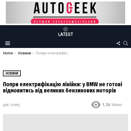
LATEST
FOLLO
S
Menu
US
You are here:
Home
Новини
Попри електрифікацію лінійки: у BMW не готові відмовитись від великих бензинових моторів
НОВИНИ
Попри електрифікацію лінійки: у BMW не готові
відмовитись від великих бензинових моторів
рік тому
1.3k
Views