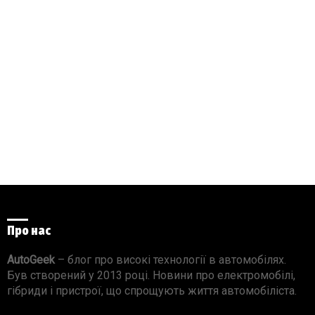
Про нас
AutoGeek
– блог про високі технології в автомобілях.
Був створений у 2013 році. Новини про електромобілі,
гібриди і пристрої, що спрощують життя автомобіліста.