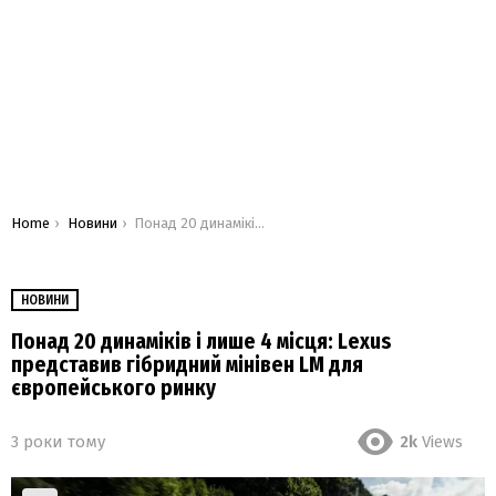
You are here:
Home
Новини
Понад 20 динаміків і лише 4 місця: Lexus представив гібридний мінівен LM для європейського ринку
НОВИНИ
Понад 20 динаміків і лише 4 місця: Lexus
представив гібридний мінівен LM для
європейського ринку
3 роки тому
2k
Views