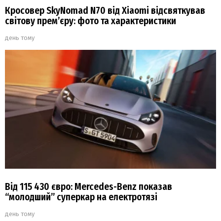
Кросовер SkyNomad N70 від Xiaomi відсвяткував
світову прем’єру: фото та характеристики
день тому
Від 115 430 євро: Mercedes-Benz показав
“молодший” суперкар на електротязі
день тому