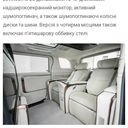
надширокоекранний монітор, активний
шумопоглинач, а також шумопоглинаючі колісні
диски та шини. Версія з чотирма місцями також
включає п’ятишарову оббивку стелі.