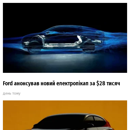
Ford анонсував новий електропікап за $28 тисяч
день тому