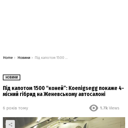
You are here:
Home
Новини
Під капотом 1500 “коней”: Koenigsegg покаже 4-місний гібрид на Женевському автосалоні
НОВИНИ
Під капотом 1500 “коней”: Koenigsegg покаже 4-
місний гібрид на Женевському автосалоні
6 років тому
1.7k
Views