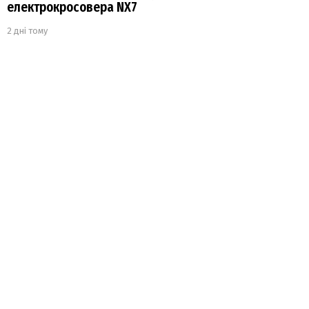
електрокросовера NX7
2 дні тому