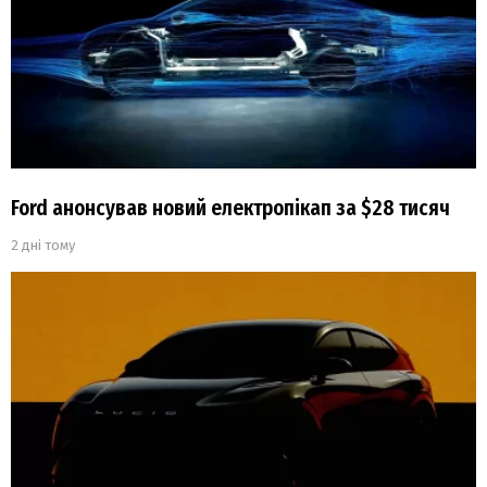
Ford анонсував новий електропікап за $28 тисяч
2 дні тому