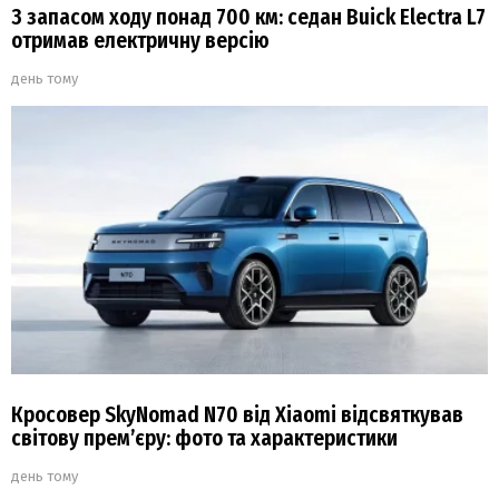
З запасом ходу понад 700 км: седан Buick Electra L7
отримав електричну версію
день тому
Кросовер SkyNomad N70 від Xiaomi відсвяткував
світову прем’єру: фото та характеристики
день тому