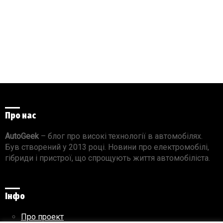
Про нас
AutoGeek
– блог про високі технології в автомобілях.
Був створений у 2013 році. Новини про електромобілі,
гібриди і пристрої, що спрощують життя автомобіліста.
Інфо
Про проект