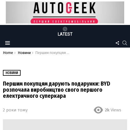
LATEST
FOLLO
S
Menu
US
You are here:
Home
Новини
Першим покупцям дарують подарунки: BYD розпочала виробництво свого першого електричного суперкара
НОВИНИ
Першим покупцям дарують подарунки: BYD
розпочала виробництво свого першого
електричного суперкара
2 роки тому
2k
Views