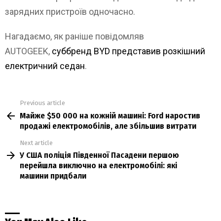
зарядних пристроїв одночасно.
Нагадаємо, як раніше повідомляв
AUTOGEEK,
суббренд BYD представив розкішний
електричний седан
.
Previous article
See
Майже $50 000 на кожній машині: Ford наростив
more
продажі електромобілів, але збільшив витрати
Next article
У США поліція Південної Пасадени першою
перейшла виключно на електромобілі: які
машини придбали