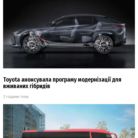
Toyota анонсувала програму модернізації для
вживаних гібридів
2 години тому