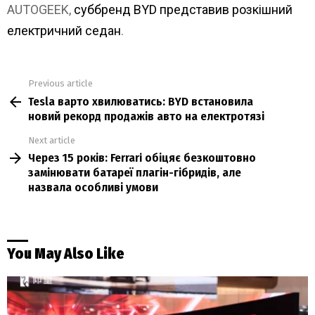
AUTOGEEK,
суббренд BYD представив розкішний
електричний седан
.
Previous article
See
Tesla варто хвилюватись: BYD встановила
more
новий рекорд продажів авто на електротязі
Next article
Через 15 років: Ferrari обіцяє безкоштовно
замінювати батареї плагін-гібридів, але
назвала особливі умови
You May Also Like