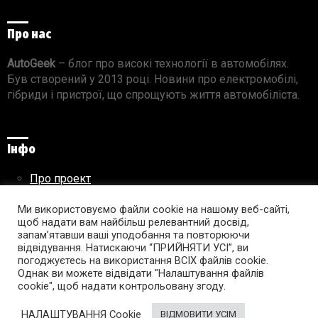
Про нас
AutoGeek
– блог про високі технології в автомобілях.
Був створений у 2013 році. Новини про електромобілі,
гібриди і пристрої, що спрощують життя автомобіліста.
Інфо
Про проект
Реклама на сайті
Правила використання матеріалів
Ми використовуємо файли cookie на нашому веб-сайті,
щоб надати вам найбільш релевантний досвід,
запам’ятавши ваші уподобання та повторюючи
відвідування. Натискаючи “ПРИЙНЯТИ УСІ”, ви
погоджуєтесь на використання ВСІХ файлів cookie.
Підпишись на AutoGeek!
Однак ви можете відвідати "Налаштування файлів
cookie", щоб надати контрольовану згоду.
facebook
twitter
instagram
youtube
tumblr
linkedin
НАЛАШТУВАННЯ Cookie
ВІДМОВИТИ УСІМ