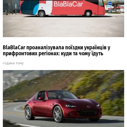
BlaBlaCar проаналізувала поїздки українців у
прифронтових регіонах: куди та чому їдуть
година тому