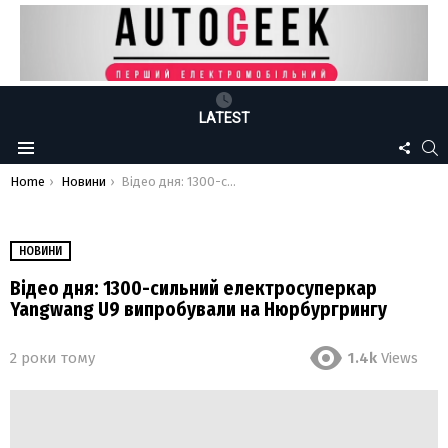
LATEST
FOLLO
S
Menu
US
You are here:
Home
Новини
Відео дня: 1300-сильний електросуперкар Yangwang U9 випробували на Нюрбургрингу
НОВИНИ
Відео дня: 1300-сильний електросуперкар
Yangwang U9 випробували на Нюрбургрингу
2 роки тому
1.4k
Views