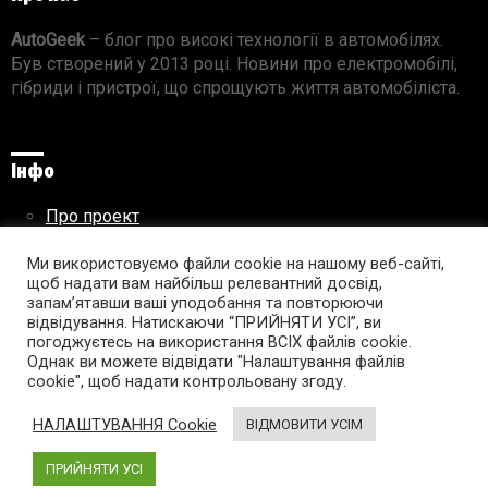
AutoGeek
– блог про високі технології в автомобілях.
Був створений у 2013 році. Новини про електромобілі,
гібриди і пристрої, що спрощують життя автомобіліста.
Інфо
Про проект
Реклама на сайті
Правила використання матеріалів
Ми використовуємо файли cookie на нашому веб-сайті,
щоб надати вам найбільш релевантний досвід,
запам’ятавши ваші уподобання та повторюючи
відвідування. Натискаючи “ПРИЙНЯТИ УСІ”, ви
погоджуєтесь на використання ВСІХ файлів cookie.
Підпишись на AutoGeek!
Однак ви можете відвідати "Налаштування файлів
cookie", щоб надати контрольовану згоду.
facebook
twitter
instagram
youtube
tumblr
linkedin
НАЛАШТУВАННЯ Cookie
ВІДМОВИТИ УСІМ
ПРИЙНЯТИ УСІ