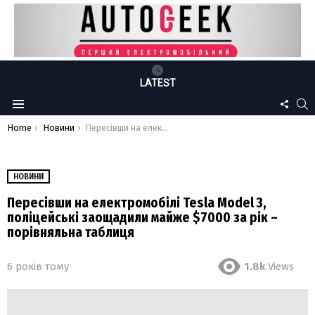
LATEST
FOLLO
S
Menu
US
You are here:
Home
Новини
Пересівши на електромобілі Tesla Model 3, поліцейські заощадили майже $7000 за рік – порівняльна таблиця
НОВИНИ
Пересівши на електромобілі Tesla Model 3,
поліцейські заощадили майже $7000 за рік –
порівняльна таблиця
6 років тому
1.8k
Views