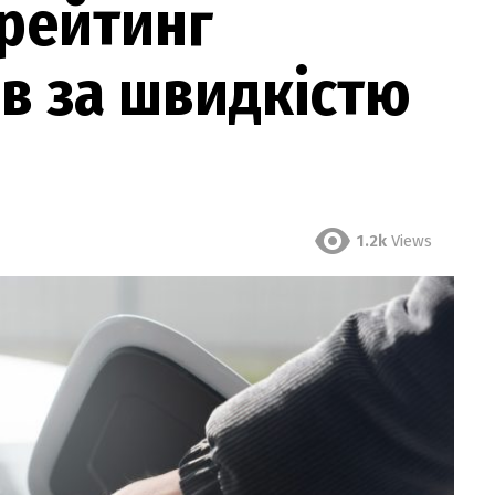
 рейтинг
в за швидкістю
1.2k
Views