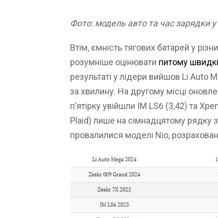
Фото: модель авто та час зарядки
у
Втім, ємність тягових батарей у різн
розумніше оцінювати
питому швидкі
результаті у лідери вийшов Li Auto M
за хвилину. На другому місці оновлени
п’ятірку увійшли IM LS6 (3,42) та Xpe
Plaid) лише на сімнадцятому рядку з
провалилися моделі Nio, розраховані 