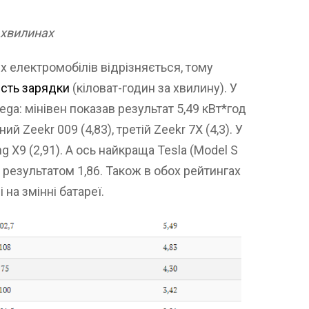
 хвилинах
их електромобілів відрізняється, тому
сть зарядки
(кіловат-годин за хвилину). У
ega: мінівен показав результат 5,49 кВт*год
й Zeekr 009 (4,83), третій Zeekr 7X (4,3). У
ng X9 (2,91). А ось найкраща Tesla (Model S
 результатом 1,86. Також в обох рейтингах
на змінні батареї.