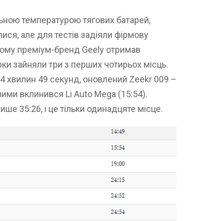
ьною температурою тягових батарей,
ися, але для тестів задіяли фірмову
Тому преміум-бренд Geely отримав
арки зайняли три з перших чотирьох місць.
14 хвилин 49 секунд, оновлений Zeekr 009 –
 ними вклинився Li Auto Mega (15:54).
ише 35:26, і це тільки одинадцяте місце.