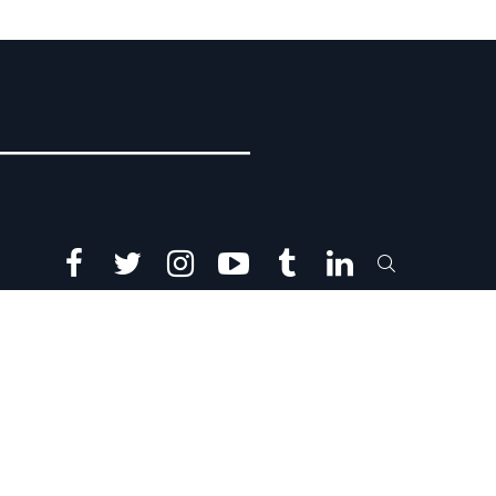
facebook
twitter
instagram
youtube
tumblr
linkedin
SEARCH