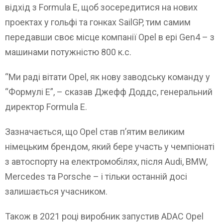
відхід з Formula E, щоб зосередитися на нових
проектах у гольфі та гонках SailGP, тим самим
передавши своє місце компанії Opel в ері Gen4 – з
машинами потужністю 800 к.с.
“Ми раді вітати Opel, як нову заводську команду у
“Формулі E”, – сказав Джефф Доддс, генеральний
директор Formula E.
Зазначається, що Opel став п’ятим великим
німецьким брендом, який бере участь у чемпіонаті
з автоспорту на електромобілях, після Audi, BMW,
Mercedes та Porsche – і тільки останній досі
залишається учасником.
Також в 2021 році виробник запустив ADAC Opel