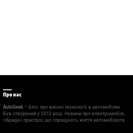
Про нас
AutoGeek
– блог про високі технології в автомобілях.
Був створений у 2013 році. Новини про електромобілі,
гібриди і пристрої, що спрощують життя автомобіліста.