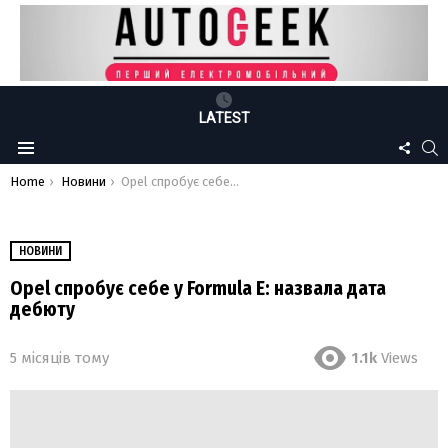
LATEST
FOLLO
S
Menu
US
You are here:
Home
Новини
Opel спробує себе у Formula E: назвала дата дебюту
НОВИНИ
Opel спробує себе у Formula E: назвала дата
дебюту
5 місяців тому
1.1k
Views